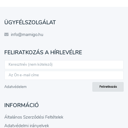
Feliratkozás a hírlevélre
ÜGYFÉLSZOLGÁLAT
A hírlevélre való feliratkozásom elküldésével
info@mamigo.hu
hozzájárulok a személyes adatok
feldolgozásához a hírlevél küldése céljából, és
FELIRATKOZÁS A HÍRLEVÉLRE
megerősítem, hogy elolvastam
az adatvédelmi
irányelveket
és egyetértek velük.
Egyetértek
Adatvédelem
Feliratkozás
INFORMÁCIÓ
Általános Szerződési Feltételek
Adatvédelmi irányelvek