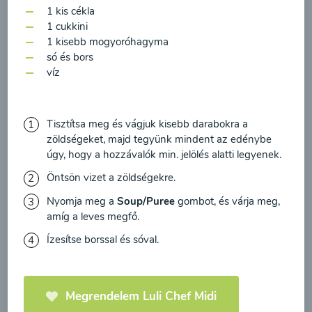
feldolgozásához a hírlevél küldése céljából, és
00:20
Megtekintése
1 kis cékla
megerősítem, hogy elolvastam
az adatvédelmi
1 cukkini
1 kisebb mogyoróhagyma
irányelveket
és egyetértek velük.
só és bors
víz
Egyetértek
Tisztítsa meg és vágjuk kisebb darabokra a
zöldségeket, majd tegyünk mindent az edénybe
úgy, hogy a hozzávalók min. jelölés alatti legyenek.
Öntsön vizet a zöldségekre.
Nyomja meg a
Soup/Puree
gombot, és várja meg,
amíg a leves megfő.
Cékla leves
Ízesítse borssal és sóval.
paradicsommal és
sárgarépával
Megrendelem Luli Chef Midi
00:20
Megtekintése