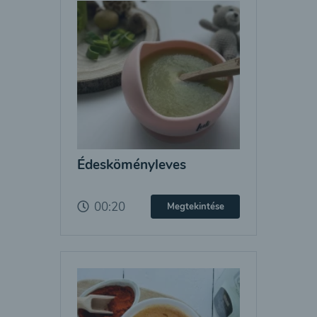
Édesköményleves
00:20
Megtekintése