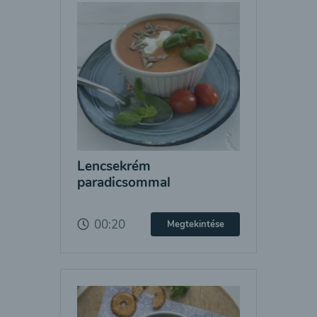
Lencsekrém
paradicsommal
00:20
Megtekintése