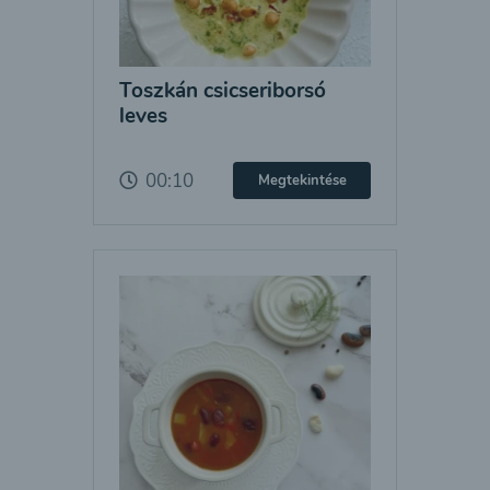
Toszkán csicseriborsó
leves
00:10
Megtekintése