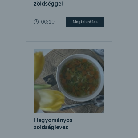
zöldséggel
00:10
Megtekintése
Hagyományos
zöldségleves