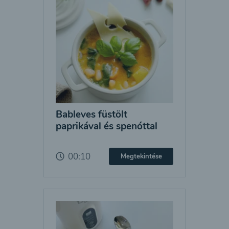
Bableves füstölt
paprikával és spenóttal
00:10
Megtekintése