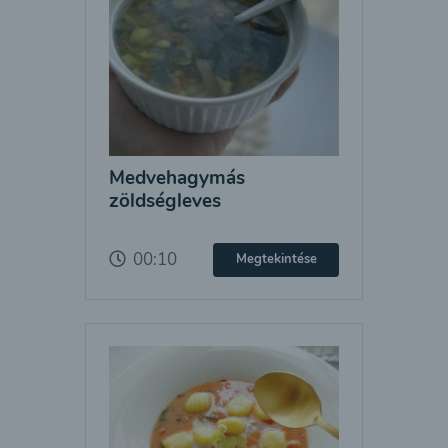
Medvehagymás
zöldségleves
00:10
Megtekintése