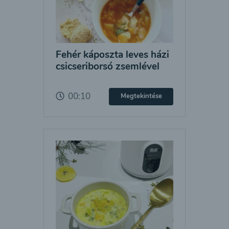
Fehér káposzta leves házi
csicseriborsó zsemlével
00:10
Megtekintése