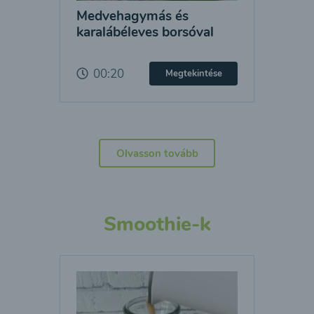
Medvehagymás és
karalábéleves borsóval
00:20
Megtekintése
Olvasson tovább
Smoothie-k