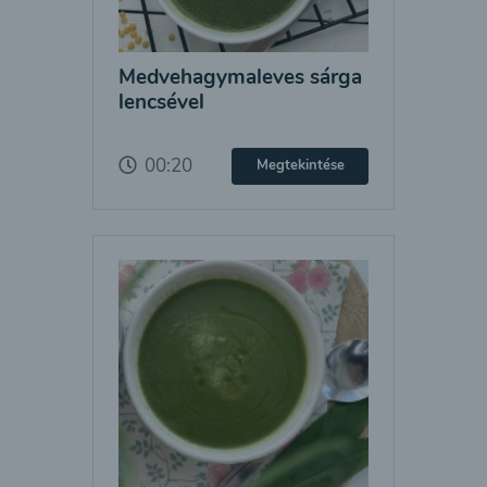
Medvehagymaleves sárga
lencsével
00:20
Megtekintése