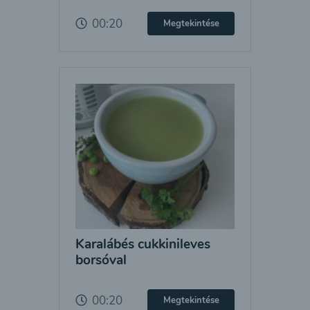
00:20
Megtekintése
Karalábés cukkinileves
borsóval
00:20
Megtekintése