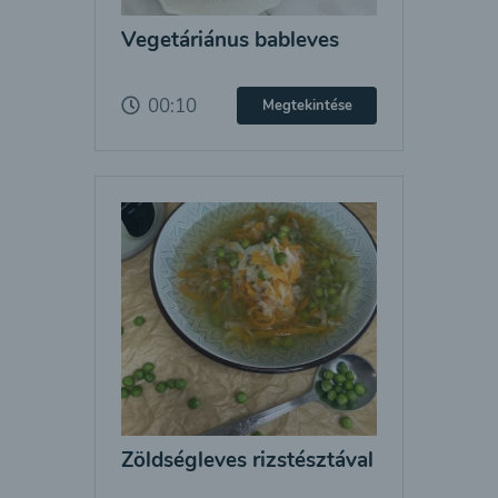
Vegetáriánus bableves
00:10
Megtekintése
Zöldségleves rizstésztával