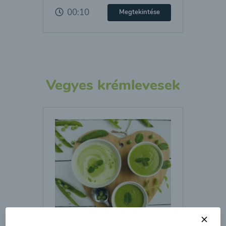
00:10
Megtekintése
Vegyes krémlevesek