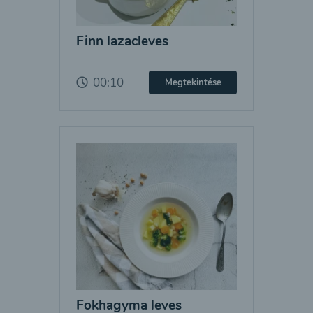
Finn lazacleves
00:10
Megtekintése
Fokhagyma leves