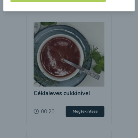
Céklaleves cukkinivel
00:20
Megtekintése