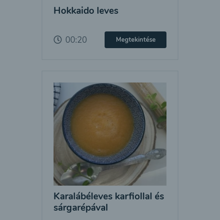
Hokkaido leves
00:20
Megtekintése
Karalábéleves karfiollal és
sárgarépával