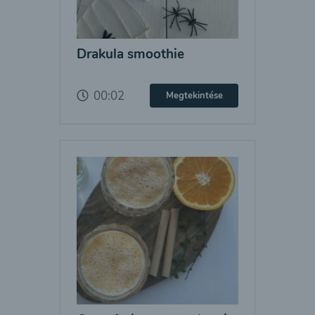
Drakula smoothie
00:02
Megtekintése