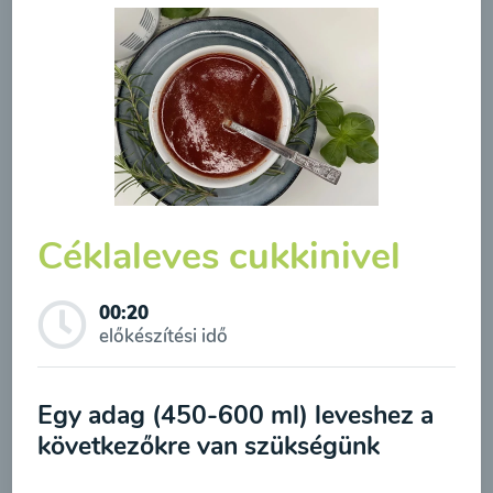
Borsóleves mentával
00:20
Megtekintése
Céklaleves cukkinivel
00:20
előkészítési idő
Feliratkozás a hírlevélre
Egy adag (450-600 ml) leveshez a
A hírlevélre való feliratkozásom elküldésével
Brokkolileves
következőkre van szükségünk
hozzájárulok a személyes adatok