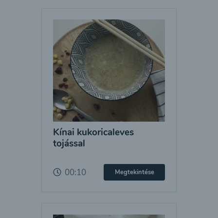
Kínai kukoricaleves
tojással
00:10
Megtekintése