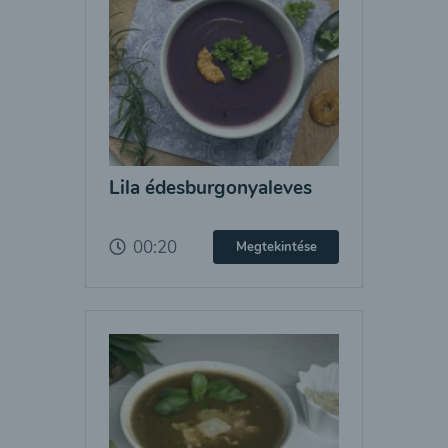
Lila édesburgonyaleves
00:20
Megtekintése