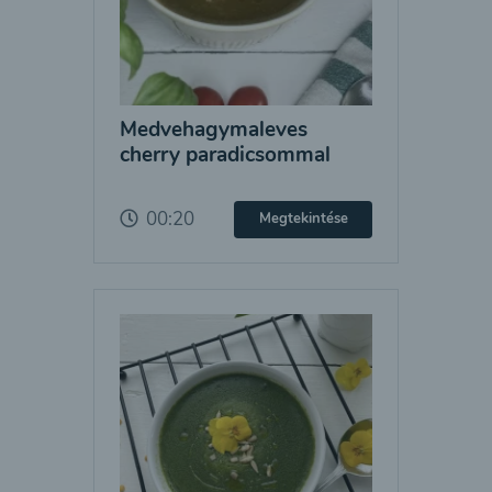
Medvehagymaleves
cherry paradicsommal
00:20
Megtekintése