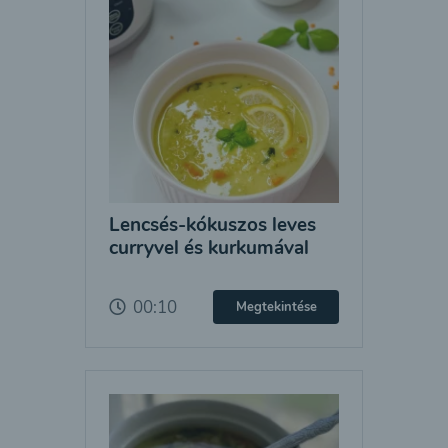
Lencsés-kókuszos leves
curryvel és kurkumával
00:10
Megtekintése