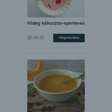
Hideg kókuszos-eperleves
00:35
Megtekintése