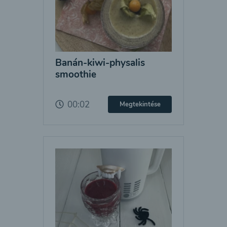
Banán-kiwi-physalis
smoothie
00:02
Megtekintése