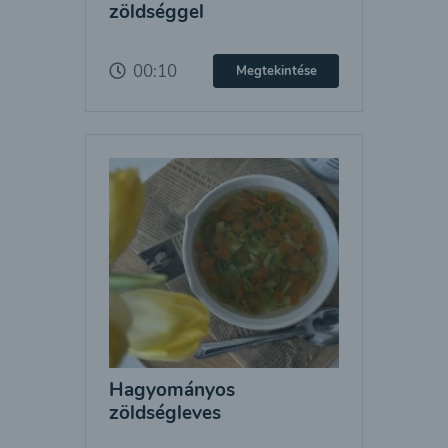
zöldséggel
00:10
Megtekintése
Hagyományos
zöldségleves