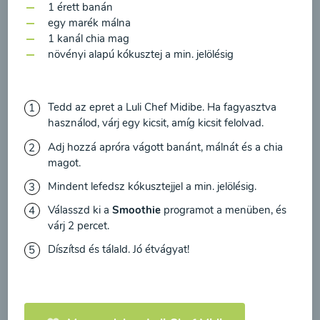
feldolgozásához a hírlevél küldése céljából, és
00:20
Megtekintése
1 érett banán
egy marék málna
megerősítem, hogy elolvastam
az adatvédelmi
1 kanál chia mag
irányelveket
és egyetértek velük.
növényi alapú kókusztej a min. jelölésig
Egyetértek
Tedd az epret a Luli Chef Midibe. Ha fagyasztva
használod, várj egy kicsit, amíg kicsit felolvad.
Adj hozzá apróra vágott banánt, málnát és a chia
magot.
Mindent lefedsz kókusztejjel a min. jelölésig.
Válasszd ki a
Smoothie
programot a menüben, és
várj 2 percet.
Cékla leves
paradicsommal és
Díszítsd és tálald. Jó étvágyat!
sárgarépával
00:20
Megtekintése