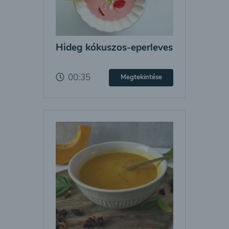
Hideg kókuszos-eperleves
00:35
Megtekintése