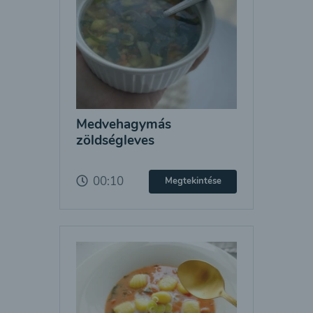
Medvehagymás
zöldségleves
00:10
Megtekintése