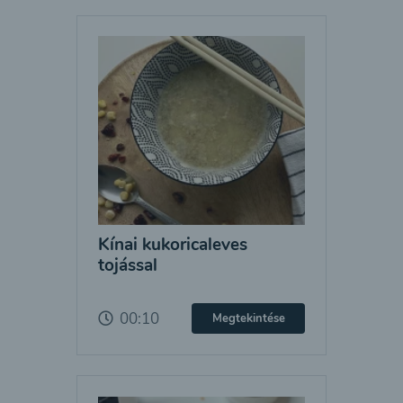
Kínai kukoricaleves
tojással
00:10
Megtekintése