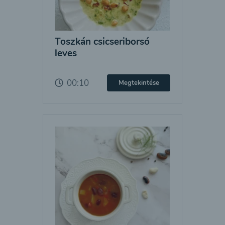
Toszkán csicseriborsó
leves
00:10
Megtekintése