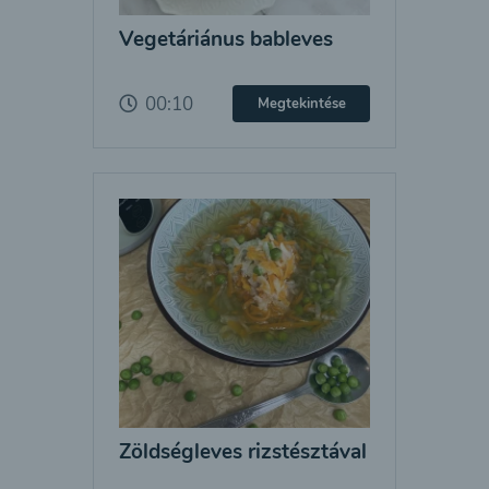
Vegetáriánus bableves
00:10
Megtekintése
Zöldségleves rizstésztával