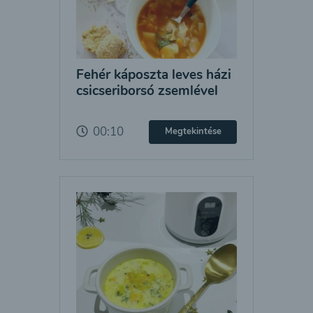
Fehér káposzta leves házi
csicseriborsó zsemlével
00:10
Megtekintése