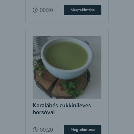
00:20
Megtekintése
Karalábés cukkinileves
borsóval
00:20
Megtekintése