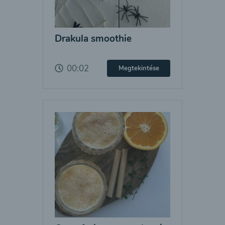
Drakula smoothie
00:02
Megtekintése