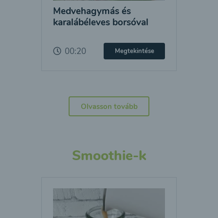
Medvehagymás és
karalábéleves borsóval
00:20
Megtekintése
Olvasson tovább
Smoothie-k