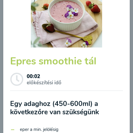
Borsóleves mentával
00:20
Megtekintése
Epres smoothie tál
00:02
előkészítési idő
Feliratkozás a hírlevélre
Egy adaghoz (450-600ml) a
következőre van szükségünk
A hírlevélre való feliratkozásom elküldésével
Brokkolileves
hozzájárulok a személyes adatok
eper a min. jelölésig