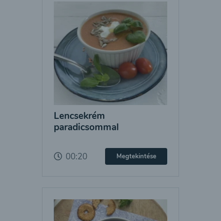
Lencsekrém
paradicsommal
00:20
Megtekintése