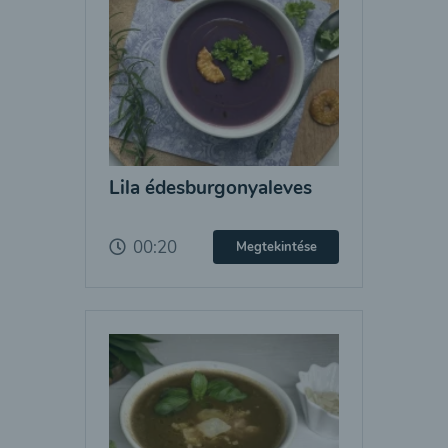
Lila édesburgonyaleves
00:20
Megtekintése