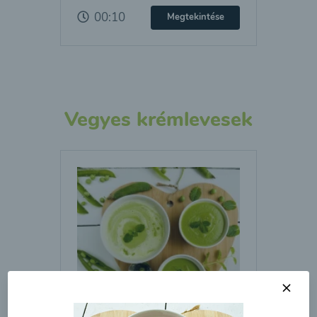
00:10
Megtekintése
Vegyes krémlevesek