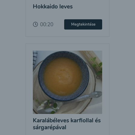
Hokkaido leves
00:20
Megtekintése
Karalábéleves karfiollal és
sárgarépával