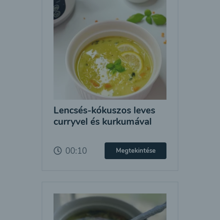
Lencsés-kókuszos leves
curryvel és kurkumával
00:10
Megtekintése