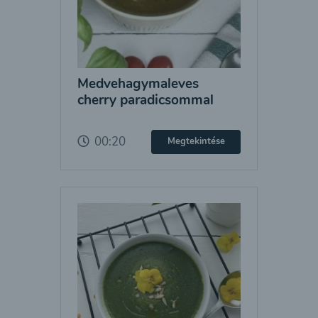
Medvehagymaleves
cherry paradicsommal
00:20
Megtekintése