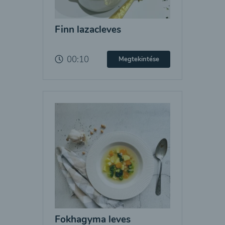
Finn lazacleves
00:10
Megtekintése
Fokhagyma leves