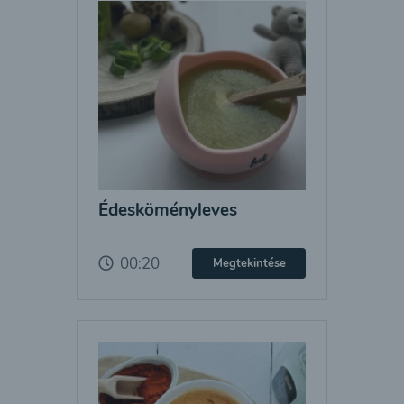
Édesköményleves
00:20
Megtekintése