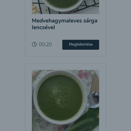
Medvehagymaleves sárga
lencsével
00:20
Megtekintése