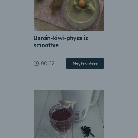
Banán-kiwi-physalis
smoothie
00:02
Megtekintése