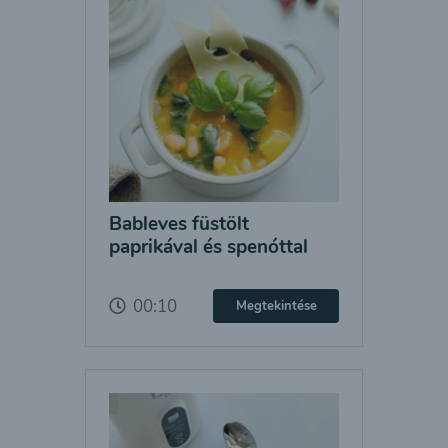
Bableves füstölt
paprikával és spenóttal
00:10
Megtekintése