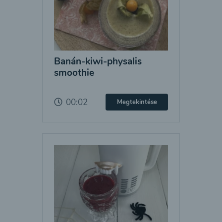
Banán-kiwi-physalis
smoothie
00:02
Megtekintése