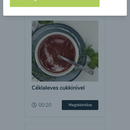
Céklaleves cukkinivel
00:20
Megtekintése