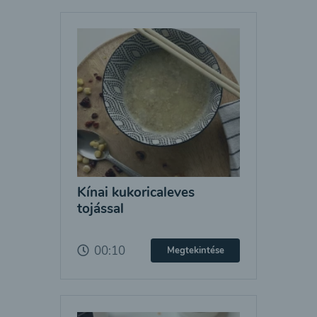
Kínai kukoricaleves
tojással
00:10
Megtekintése