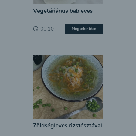
Vegetáriánus bableves
00:10
Megtekintése
Zöldségleves rizstésztával