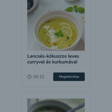
Lencsés-kókuszos leves
curryvel és kurkumával
00:10
Megtekintése