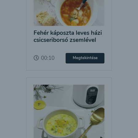
Fehér káposzta leves házi
csicseriborsó zsemlével
00:10
Megtekintése