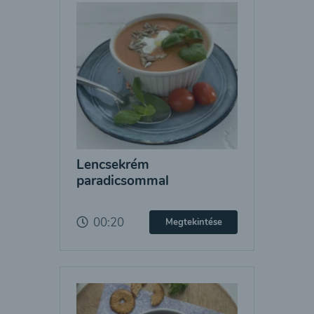
Lencsekrém
paradicsommal
00:20
Megtekintése