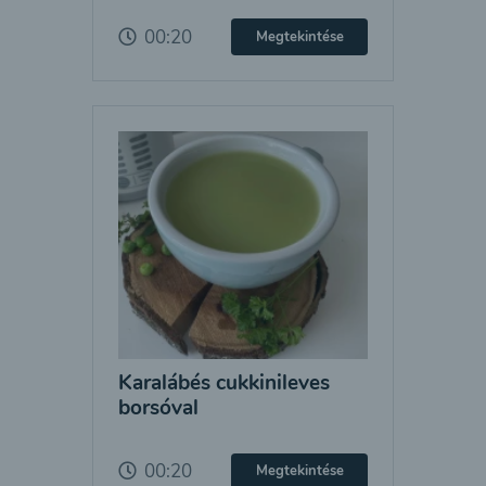
00:20
Megtekintése
Karalábés cukkinileves
borsóval
00:20
Megtekintése