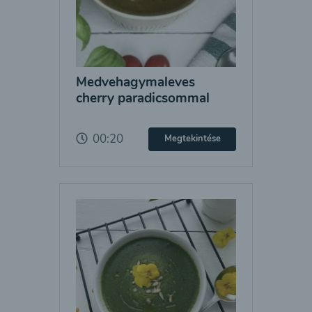
Medvehagymaleves
cherry paradicsommal
00:20
Megtekintése