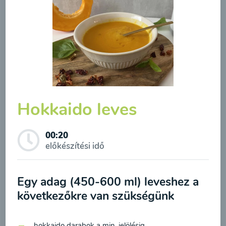
Borsóleves mentával
00:20
Megtekintése
Hokkaido leves
00:20
előkészítési idő
Feliratkozás a hírlevélre
Egy adag (450-600 ml) leveshez a
következőkre van szükségünk
A hírlevélre való feliratkozásom elküldésével
Brokkolileves
hozzájárulok a személyes adatok
hokkaido darabok a min. jelölésig