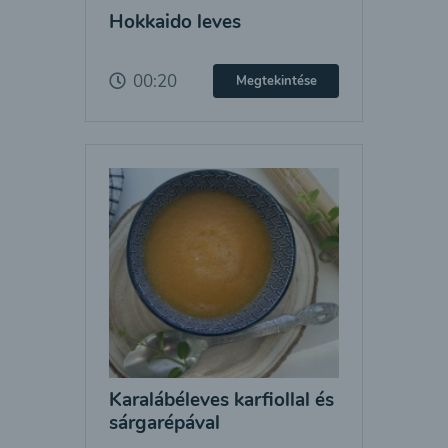
Hokkaido leves
00:20
Megtekintése
Karalábéleves karfiollal és
sárgarépával