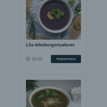
Lila édesburgonyaleves
00:20
Megtekintése