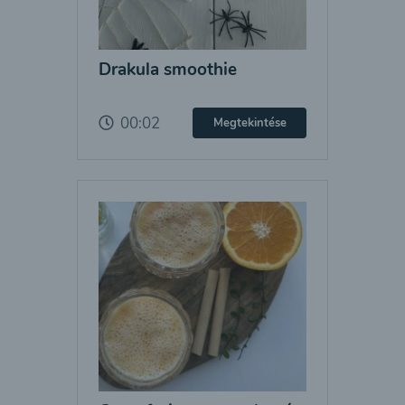
Drakula smoothie
00:02
Megtekintése