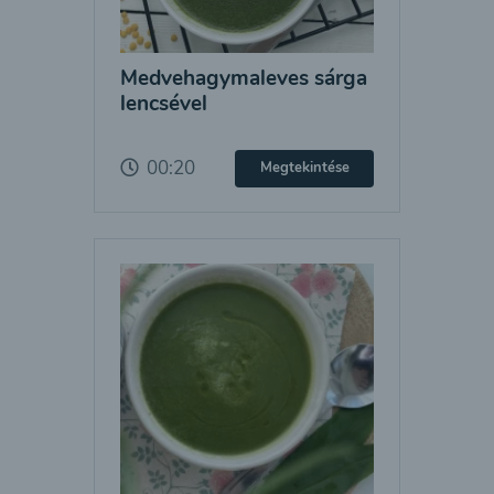
Medvehagymaleves sárga
lencsével
00:20
Megtekintése