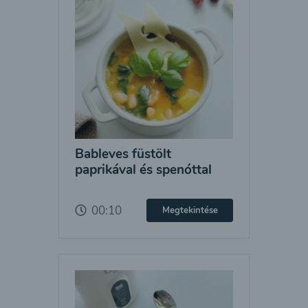
Bableves füstölt
paprikával és spenóttal
00:10
Megtekintése