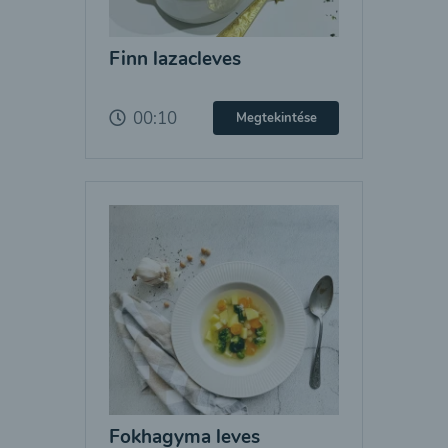
Finn lazacleves
00:10
Megtekintése
Fokhagyma leves