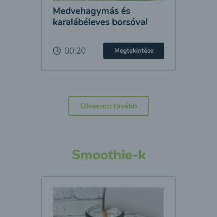
Medvehagymás és
karalábéleves borsóval
00:20
Megtekintése
Olvasson tovább
Smoothie-k