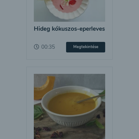
Hideg kókuszos-eperleves
00:35
Megtekintése