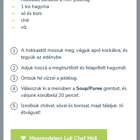
feldolgozásához a hírlevél küldése céljából, és
00:20
Megtekintése
1 kis hagyma
megerősítem, hogy elolvastam
az adatvédelmi
só és bors
irányelveket
és egyetértek velük.
chili
víz
Egyetértek
A hokkaidót mossuk meg, vágjuk apró kockákra, és
tegyük az edénybe.
Adjuk hozzá a megtisztított és felaprított hagymát.
Öntsük fel vízzel a jelölésig.
Válasszuk ki a menüben a
Soup/Puree
gombot, és
várjunk körülbelül 20 percet.
Cékla leves
Ízesítsük chilivel, sóval és borssal, majd tálaljuk. Jó
paradicsommal és
étvágyat!
sárgarépával
00:20
Megtekintése
Megrendelem Luli Chef Midi