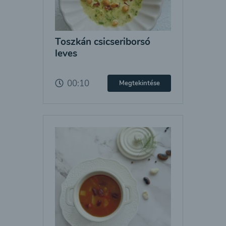
Toszkán csicseriborsó
leves
00:10
Megtekintése