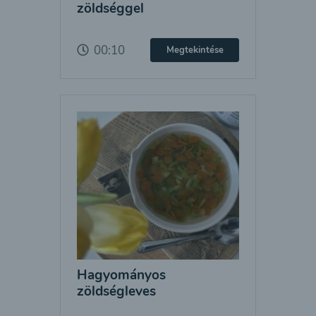
zöldséggel
00:10
Megtekintése
Hagyományos
zöldségleves