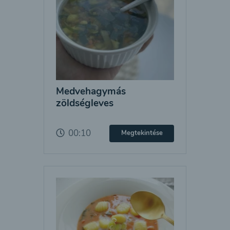
Medvehagymás
zöldségleves
00:10
Megtekintése