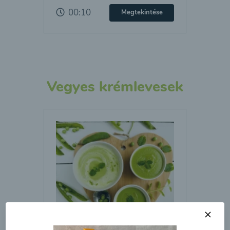
00:10
Megtekintése
Vegyes krémlevesek