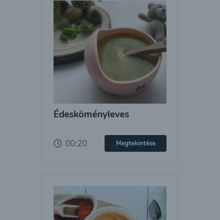
Édesköményleves
00:20
Megtekintése