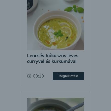
Lencsés-kókuszos leves
curryvel és kurkumával
00:10
Megtekintése