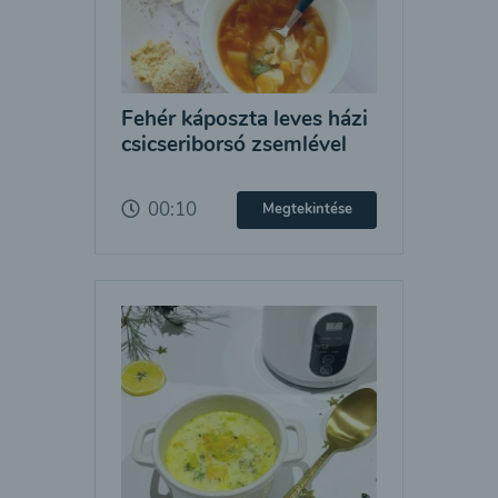
Fehér káposzta leves házi
csicseriborsó zsemlével
00:10
Megtekintése