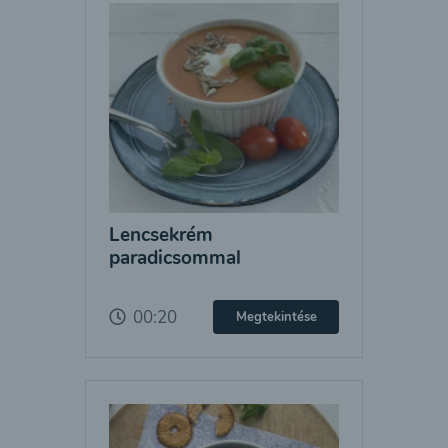
Lencsekrém
paradicsommal
00:20
Megtekintése