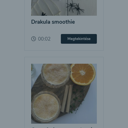
Drakula smoothie
00:02
Megtekintése