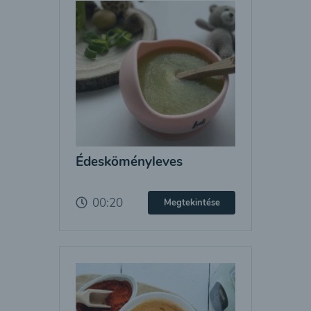
Édesköményleves
00:20
Megtekintése