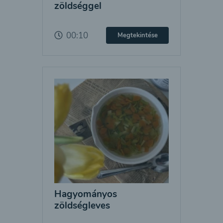
zöldséggel
00:10
Megtekintése
Hagyományos
zöldségleves