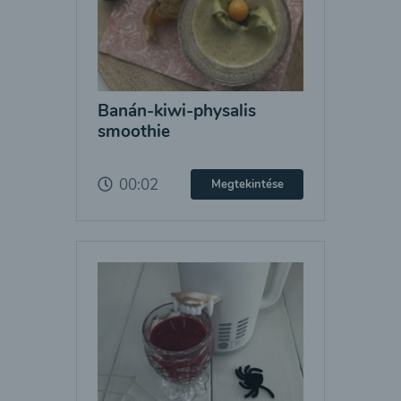
Banán-kiwi-physalis
smoothie
00:02
Megtekintése