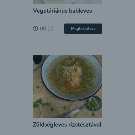
Vegetáriánus bableves
00:10
Megtekintése
Zöldségleves rizstésztával