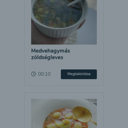
Medvehagymás
zöldségleves
00:10
Megtekintése