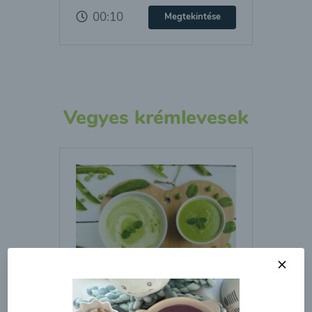
00:10
Megtekintése
Vegyes krémlevesek