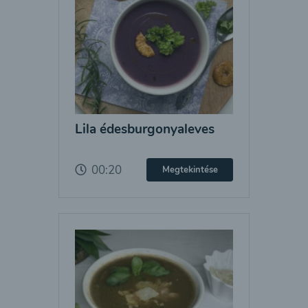
Lila édesburgonyaleves
00:20
Megtekintése