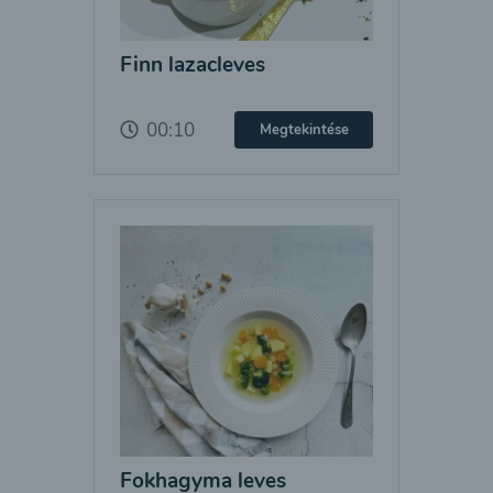
Finn lazacleves
00:10
Megtekintése
Fokhagyma leves