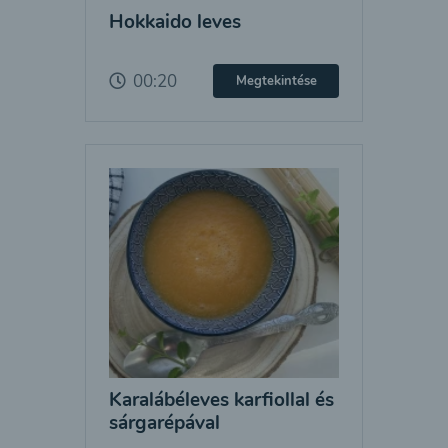
Hokkaido leves
00:20
Megtekintése
Karalábéleves karfiollal és
sárgarépával