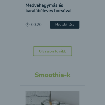
Medvehagymás és
karalábéleves borsóval
00:20
Megtekintése
Olvasson tovább
Smoothie-k