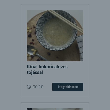
Kínai kukoricaleves
tojással
00:10
Megtekintése