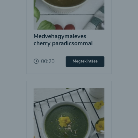
Medvehagymaleves
cherry paradicsommal
00:20
Megtekintése