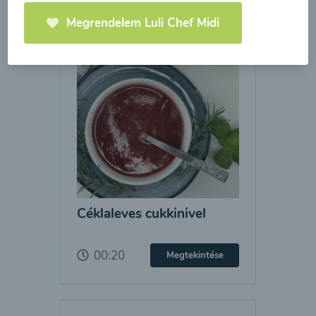
Megrendelem Luli Chef Midi
Céklaleves cukkinivel
00:20
Megtekintése