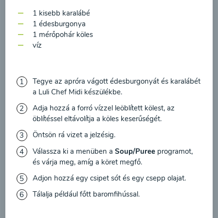
feldolgozásához a hírlevél küldése céljából, és
00:20
Megtekintése
1 kisebb karalábé
megerősítem, hogy elolvastam
az adatvédelmi
1 édesburgonya
irányelveket
és egyetértek velük.
1 mérőpohár köles
víz
Egyetértek
Tegye az apróra vágott édesburgonyát és karalábét
a Luli Chef Midi készülékbe.
Adja hozzá a forró vízzel leöblített kölest, az
öblítéssel eltávolítja a köles keserűségét.
Öntsön rá vizet a jelzésig.
Válassza ki a menüben a
Soup/Puree
programot,
Cékla leves
és várja meg, amíg a köret megfő.
paradicsommal és
Adjon hozzá egy csipet sót és egy csepp olajat.
sárgarépával
Tálalja például főtt baromfihússal.
00:20
Megtekintése