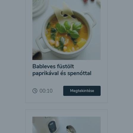
Bableves füstölt
paprikával és spenóttal
00:10
Megtekintése