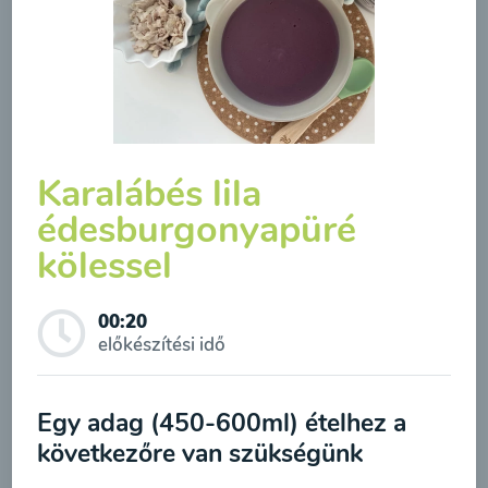
Borsóleves mentával
00:20
Megtekintése
Karalábés lila
édesburgonyapüré
kölessel
00:20
előkészítési idő
Feliratkozás a hírlevélre
Egy adag (450-600ml) ételhez a
A hírlevélre való feliratkozásom elküldésével
Brokkolileves
következőre van szükségünk
hozzájárulok a személyes adatok