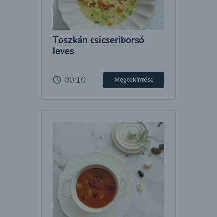
Toszkán csicseriborsó
leves
00:10
Megtekintése