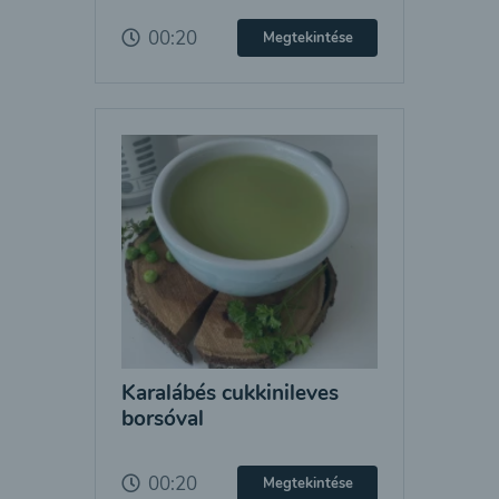
00:20
Megtekintése
Karalábés cukkinileves
borsóval
00:20
Megtekintése