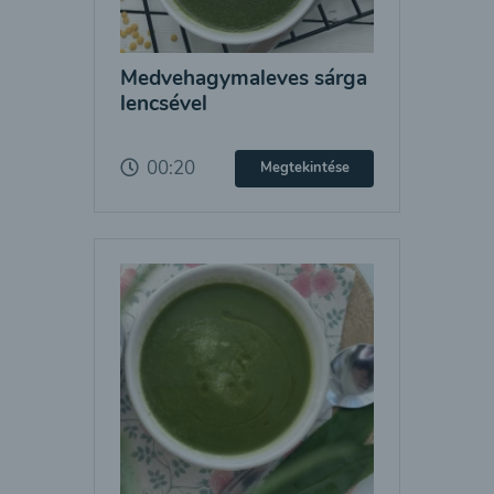
Medvehagymaleves sárga
lencsével
00:20
Megtekintése