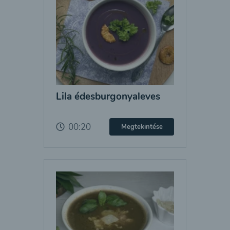
Lila édesburgonyaleves
00:20
Megtekintése