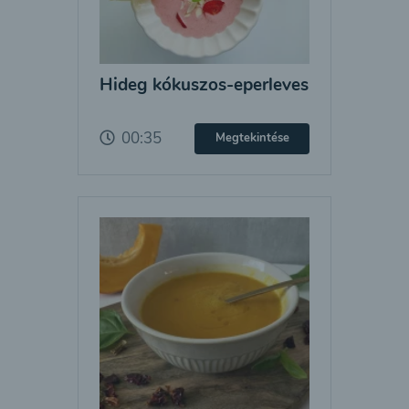
Hideg kókuszos-eperleves
00:35
Megtekintése