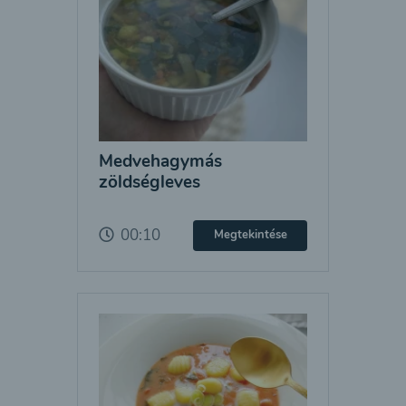
Medvehagymás
zöldségleves
00:10
Megtekintése