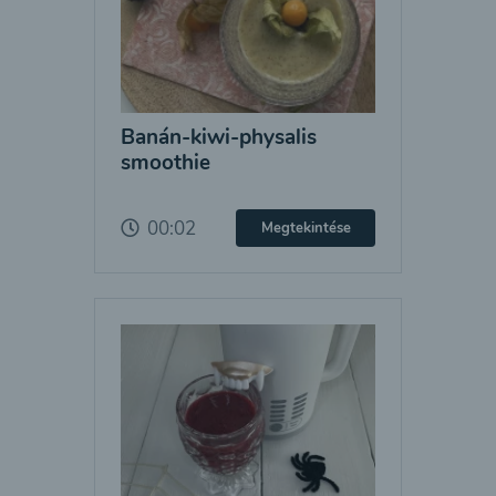
Banán-kiwi-physalis
smoothie
00:02
Megtekintése