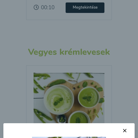
00:10
Megtekintése
Vegyes krémlevesek