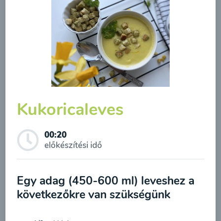
Borsóleves mentával
00:20
Megtekintése
Kukoricaleves
00:20
előkészítési idő
Feliratkozás a hírlevélre
Egy adag (450-600 ml) leveshez a
következőkre van szükségünk
A hírlevélre való feliratkozásom elküldésével
Brokkolileves
hozzájárulok a személyes adatok