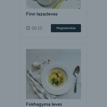
Finn lazacleves
00:10
Megtekintése
Fokhagyma leves