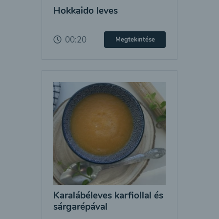
Hokkaido leves
00:20
Megtekintése
Karalábéleves karfiollal és
sárgarépával