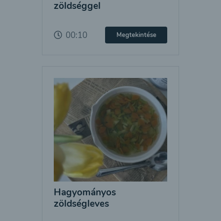
zöldséggel
00:10
Megtekintése
Hagyományos
zöldségleves