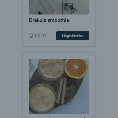
Drakula smoothie
00:02
Megtekintése