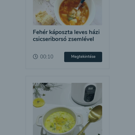
Fehér káposzta leves házi
csicseriborsó zsemlével
00:10
Megtekintése