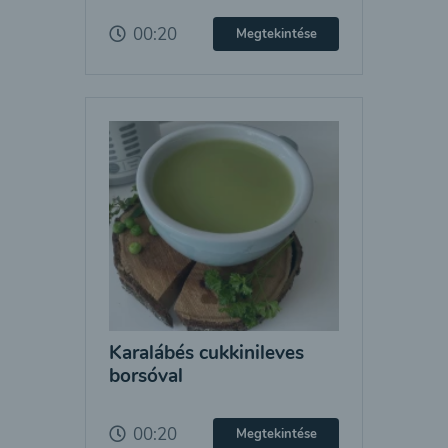
00:20
Megtekintése
Karalábés cukkinileves
borsóval
00:20
Megtekintése