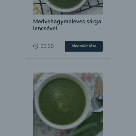
Medvehagymaleves sárga
lencsével
00:20
Megtekintése