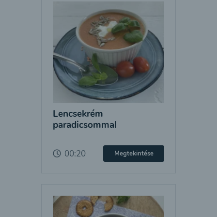
Lencsekrém
paradicsommal
00:20
Megtekintése