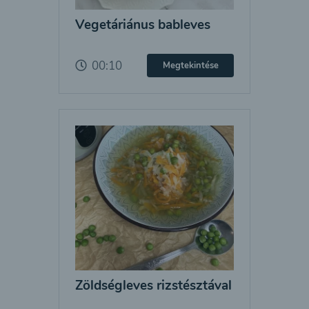
Vegetáriánus bableves
00:10
Megtekintése
Zöldségleves rizstésztával