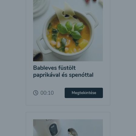
Bableves füstölt
paprikával és spenóttal
00:10
Megtekintése