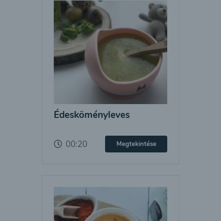
Édesköményleves
00:20
Megtekintése