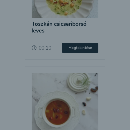
Toszkán csicseriborsó
leves
00:10
Megtekintése