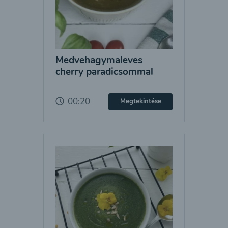
Medvehagymaleves
cherry paradicsommal
00:20
Megtekintése