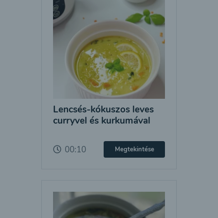
Lencsés-kókuszos leves
curryvel és kurkumával
00:10
Megtekintése