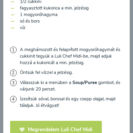
feldolgozásához a hírlevél küldése céljából, és
1/2 cukkini
00:20
Megtekintése
fagyasztott kukorica a min. jelzésig
megerősítem, hogy elolvastam
az adatvédelmi
1 mogyoróhagyma
irányelveket
és egyetértek velük.
só és bors
víz
Egyetértek
A meghámozott és felaprított mogyoróhagymát és
cukkinit tegyük a Luli Chef Midi-be, majd adjuk
hozzá a kukoricát a min. jelzésig.
Öntsük fel vízzel a jelzésig.
Válasszuk ki a menüben a
Soup/Puree
gombot, és
várjunk 20 percet.
Cékla leves
Ízesítsük sóval, borssal és egy csepp olajjal, majd
paradicsommal és
tálaljuk. Jó étvágyat!
sárgarépával
00:20
Megtekintése
Megrendelem Luli Chef Midi