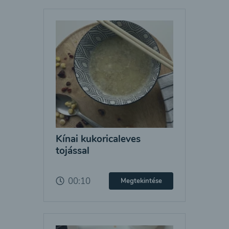
Kínai kukoricaleves
tojással
00:10
Megtekintése