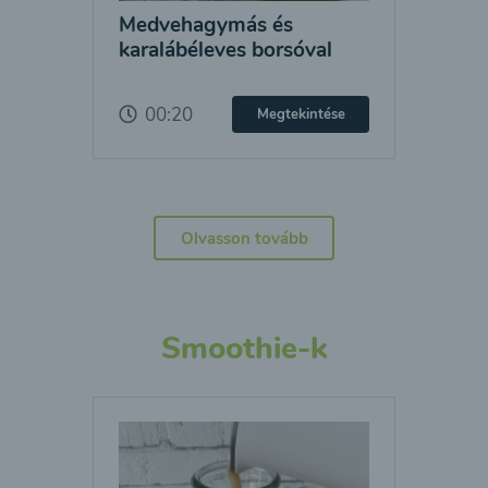
Medvehagymás és
karalábéleves borsóval
00:20
Megtekintése
Olvasson tovább
Smoothie-k