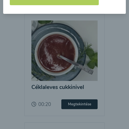
Céklaleves cukkinivel
00:20
Megtekintése