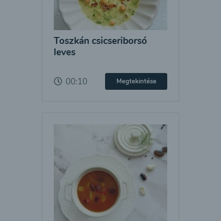
Toszkán csicseriborsó
leves
00:10
Megtekintése