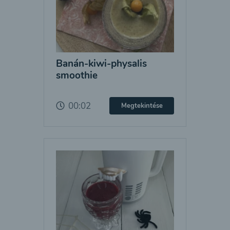
Banán-kiwi-physalis
smoothie
00:02
Megtekintése