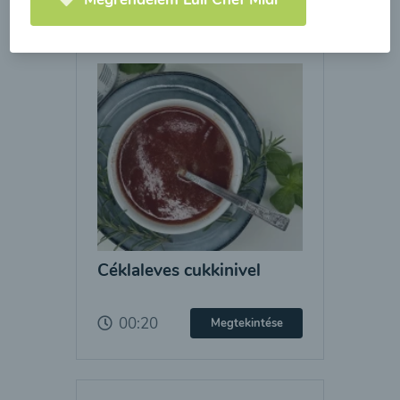
Céklaleves cukkinivel
00:20
Megtekintése