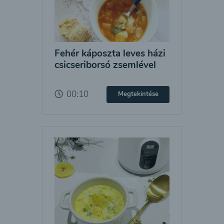
Fehér káposzta leves házi
csicseriborsó zsemlével
00:10
Megtekintése