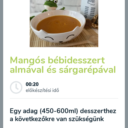
Borsóleves mentával
00:20
Megtekintése
Mangós bébidesszert
almával és sárgarépával
00:20
előkészítési idő
Feliratkozás a hírlevélre
Egy adag (450-600ml) desszerthez
A hírlevélre való feliratkozásom elküldésével
Brokkolileves
a következőkre van szükségünk
hozzájárulok a személyes adatok