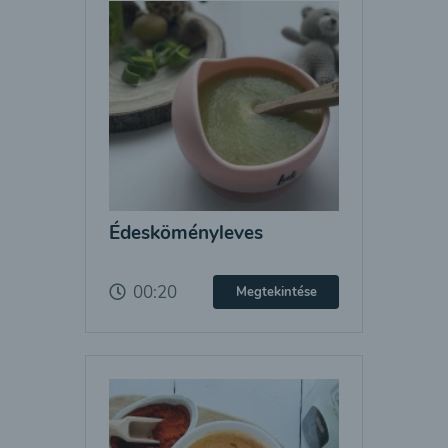
Édesköményleves
00:20
Megtekintése