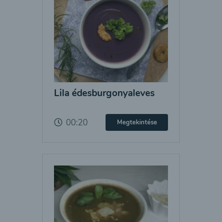
Lila édesburgonyaleves
00:20
Megtekintése