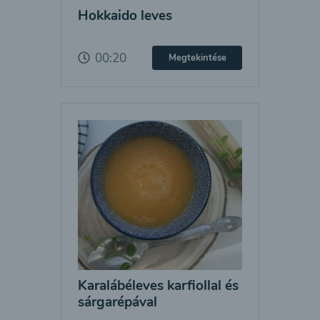
Hokkaido leves
00:20
Megtekintése
Karalábéleves karfiollal és
sárgarépával