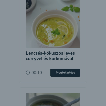
Lencsés-kókuszos leves
curryvel és kurkumával
00:10
Megtekintése