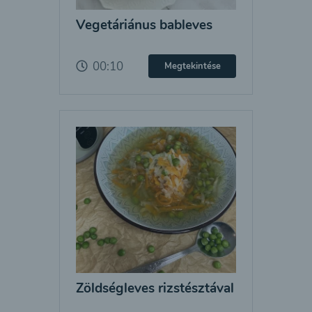
Vegetáriánus bableves
00:10
Megtekintése
Zöldségleves rizstésztával