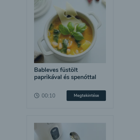
Bableves füstölt
paprikával és spenóttal
00:10
Megtekintése