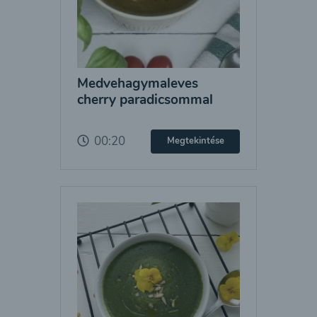
Medvehagymaleves
cherry paradicsommal
00:20
Megtekintése