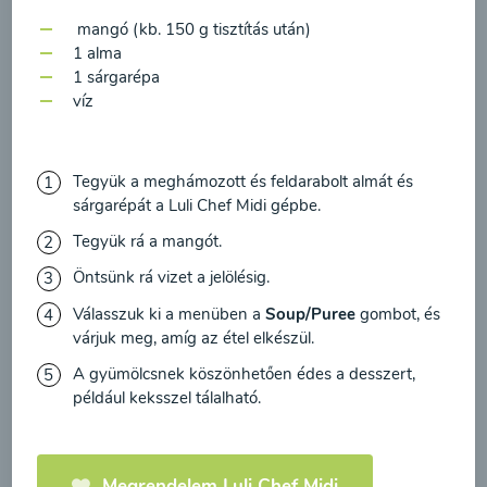
feldolgozásához a hírlevél küldése céljából, és
00:20
Megtekintése
mangó (kb. 150 g tisztítás után)
megerősítem, hogy elolvastam
az adatvédelmi
1 alma
irányelveket
és egyetértek velük.
1 sárgarépa
víz
Egyetértek
Tegyük a meghámozott és feldarabolt almát és
sárgarépát a Luli Chef Midi gépbe.
Tegyük rá a mangót.
Öntsünk rá vizet a jelölésig.
Válasszuk ki a menüben a
Soup/Puree
gombot, és
várjuk meg, amíg az étel elkészül.
Cékla leves
A gyümölcsnek köszönhetően édes a desszert,
paradicsommal és
például keksszel tálalható.
sárgarépával
00:20
Megtekintése
Megrendelem Luli Chef Midi