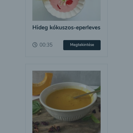
Hideg kókuszos-eperleves
00:35
Megtekintése