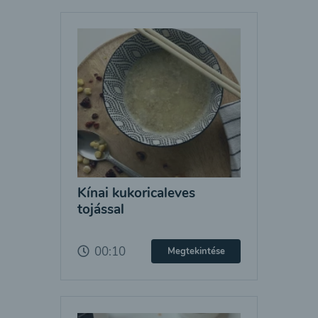
Kínai kukoricaleves
tojással
00:10
Megtekintése