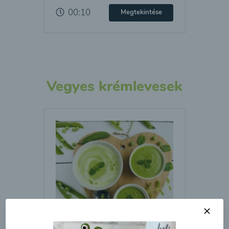
00:10
Megtekintése
Vegyes krémlevesek