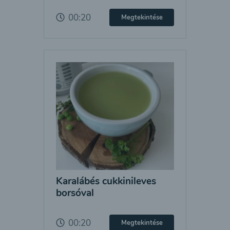
00:20
Megtekintése
Karalábés cukkinileves
borsóval
00:20
Megtekintése