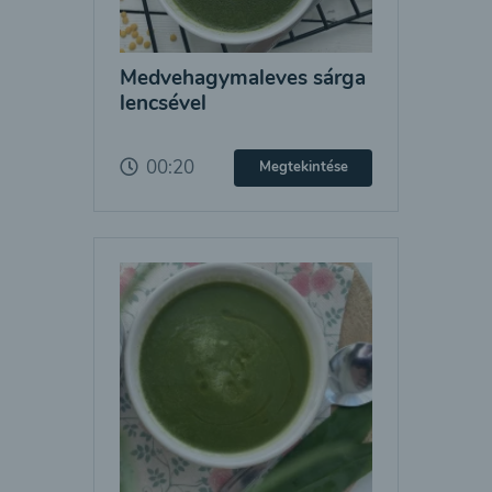
Medvehagymaleves sárga
lencsével
00:20
Megtekintése