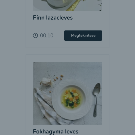
Finn lazacleves
00:10
Megtekintése
Fokhagyma leves