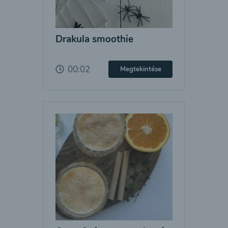
Drakula smoothie
00:02
Megtekintése