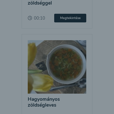
zöldséggel
00:10
Megtekintése
Hagyományos
zöldségleves