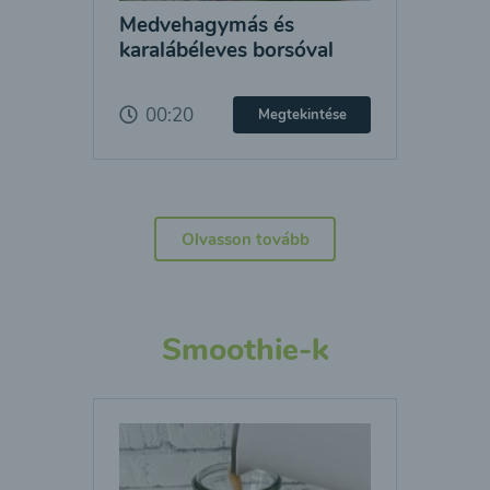
Medvehagymás és
karalábéleves borsóval
00:20
Megtekintése
Olvasson tovább
Smoothie-k