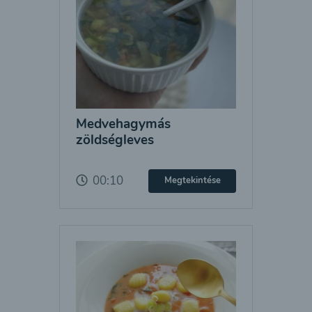
Medvehagymás
zöldségleves
00:10
Megtekintése