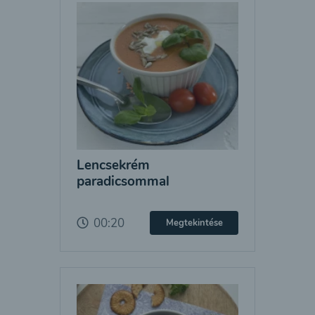
Lencsekrém
paradicsommal
00:20
Megtekintése