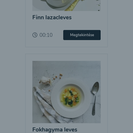
Finn lazacleves
00:10
Megtekintése
Fokhagyma leves