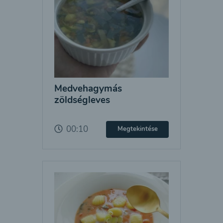
Medvehagymás
zöldségleves
00:10
Megtekintése