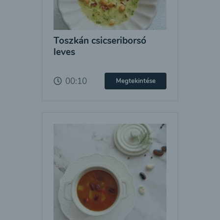
Toszkán csicseriborsó
leves
00:10
Megtekintése