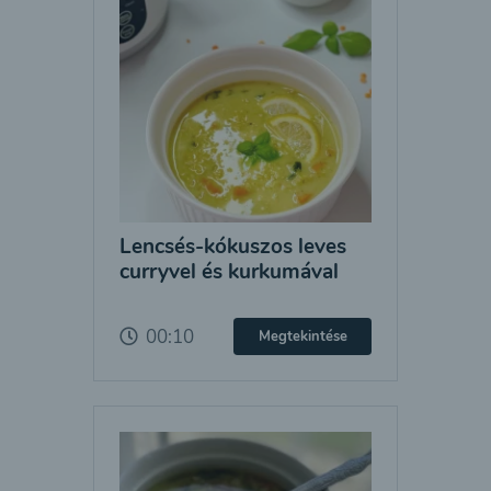
Lencsés-kókuszos leves
curryvel és kurkumával
00:10
Megtekintése