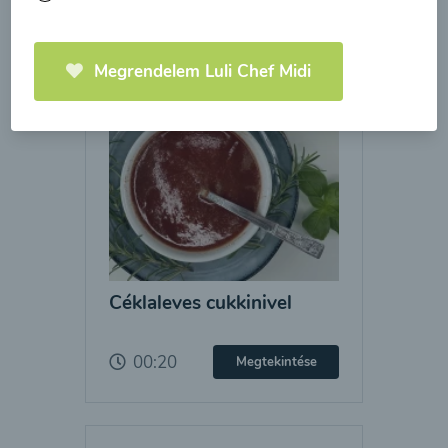
Megrendelem Luli Chef Midi
Céklaleves cukkinivel
00:20
Megtekintése