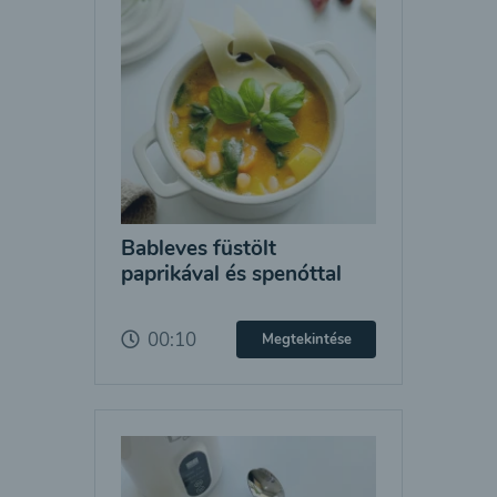
Bableves füstölt
paprikával és spenóttal
00:10
Megtekintése