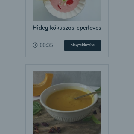
Hideg kókuszos-eperleves
00:35
Megtekintése