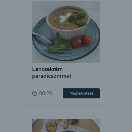
Lencsekrém
paradicsommal
00:20
Megtekintése