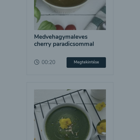
Medvehagymaleves
cherry paradicsommal
00:20
Megtekintése