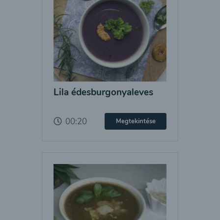
Lila édesburgonyaleves
00:20
Megtekintése