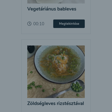
Vegetáriánus bableves
00:10
Megtekintése
Zöldségleves rizstésztával