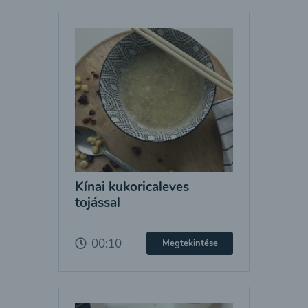
Kínai kukoricaleves
tojással
00:10
Megtekintése