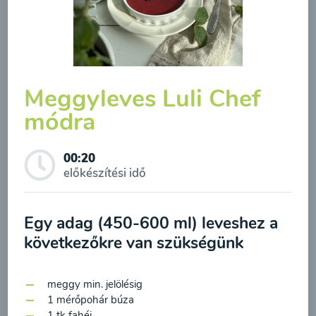
Borsóleves mentával
00:20
Megtekintése
Meggyleves Luli Chef
módra
00:20
előkészítési idő
Egy adag (450-600 ml) leveshez a
Feliratkozás a hírlevélre
következőkre van szükségünk
A hírlevélre való feliratkozásom elküldésével
Brokkolileves
meggy min. jelölésig
hozzájárulok a személyes adatok
1 mérőpohár búza
1 tk fahéj