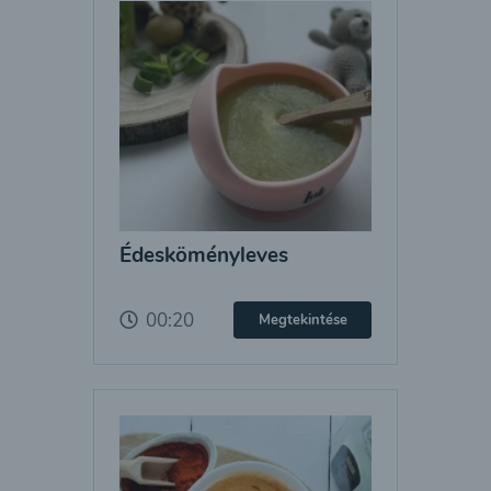
Édesköményleves
00:20
Megtekintése