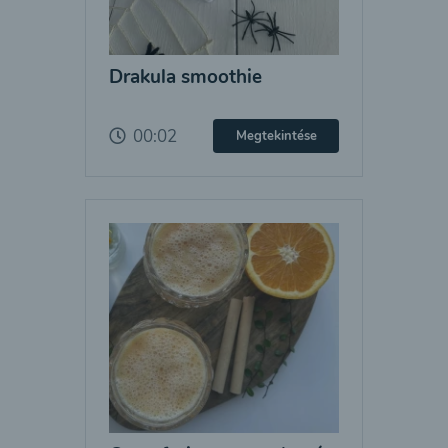
Drakula smoothie
00:02
Megtekintése