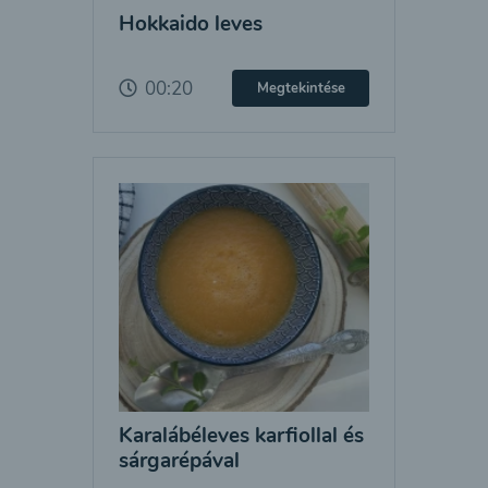
Hokkaido leves
00:20
Megtekintése
Karalábéleves karfiollal és
sárgarépával