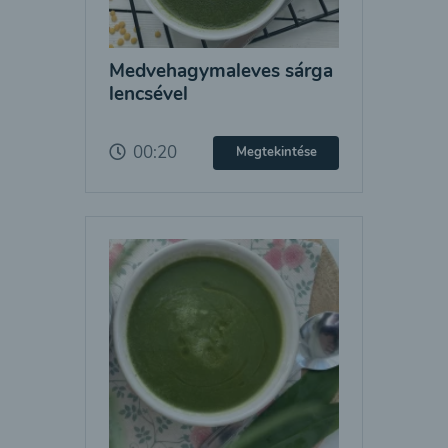
Medvehagymaleves sárga
lencsével
00:20
Megtekintése