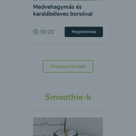
Medvehagymás és
karalábéleves borsóval
00:20
Megtekintése
Olvasson tovább
Smoothie-k