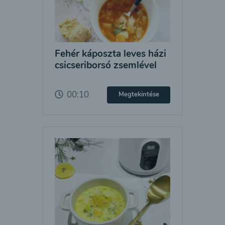
Fehér káposzta leves házi
csicseriborsó zsemlével
00:10
Megtekintése