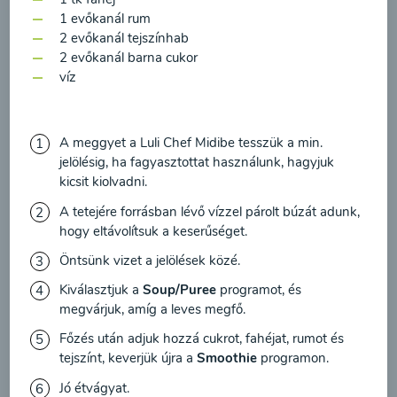
feldolgozásához a hírlevél küldése céljából, és
00:20
Megtekintése
1 evőkanál rum
megerősítem, hogy elolvastam
az adatvédelmi
2 evőkanál tejszínhab
irányelveket
és egyetértek velük.
2 evőkanál barna cukor
víz
Egyetértek
A meggyet a Luli Chef Midibe tesszük a min.
jelölésig, ha fagyasztottat használunk, hagyjuk
kicsit kiolvadni.
A tetejére forrásban lévő vízzel párolt búzát adunk,
hogy eltávolítsuk a keserűséget.
Öntsünk vizet a jelölések közé.
Cékla leves
Kiválasztjuk a
Soup/Puree
programot, és
paradicsommal és
megvárjuk, amíg a leves megfő.
sárgarépával
Főzés után adjuk hozzá cukrot, fahéjat, rumot és
tejszínt, keverjük újra a
Smoothie
programon.
00:20
Megtekintése
Jó étvágyat.