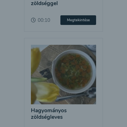
zöldséggel
00:10
Megtekintése
Hagyományos
zöldségleves