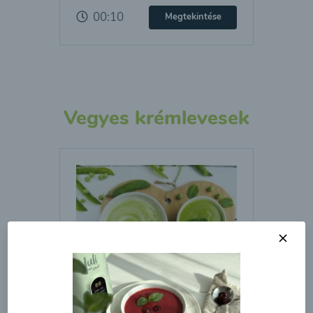
00:10
Megtekintése
Vegyes krémlevesek