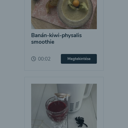
Banán-kiwi-physalis
smoothie
00:02
Megtekintése