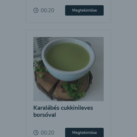
00:20
Megtekintése
Karalábés cukkinileves
borsóval
00:20
Megtekintése