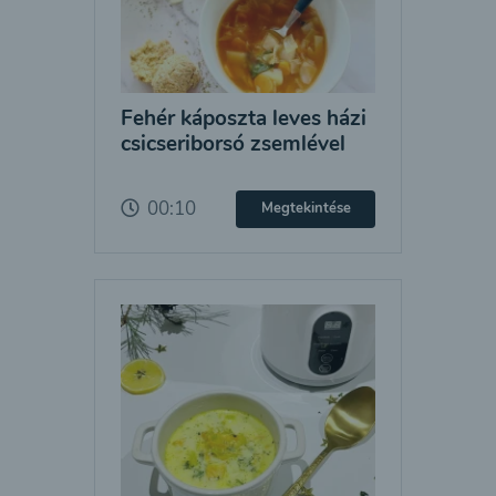
Fehér káposzta leves házi
csicseriborsó zsemlével
00:10
Megtekintése