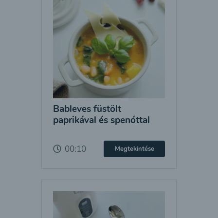
Bableves füstölt
paprikával és spenóttal
00:10
Megtekintése