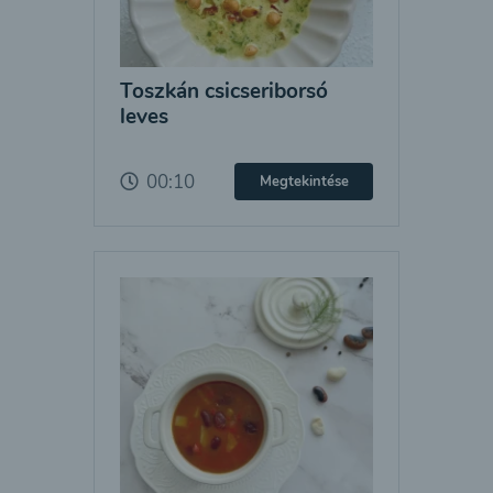
Toszkán csicseriborsó
leves
00:10
Megtekintése