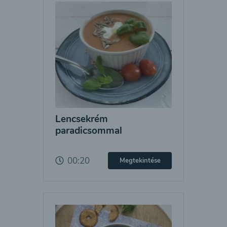
Lencsekrém
paradicsommal
00:20
Megtekintése