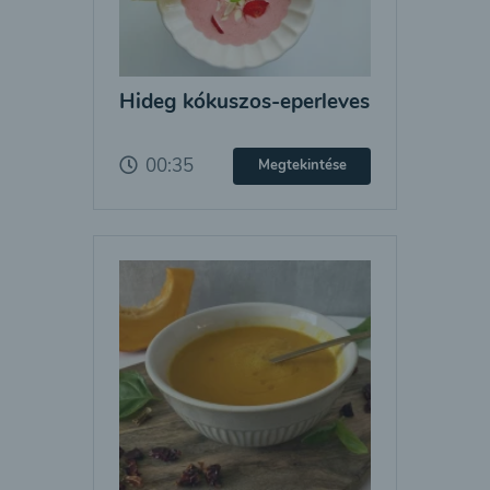
Hideg kókuszos-eperleves
00:35
Megtekintése