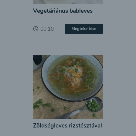
Vegetáriánus bableves
00:10
Megtekintése
Zöldségleves rizstésztával