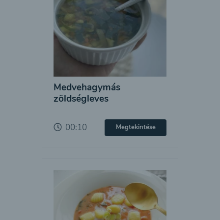
Medvehagymás
zöldségleves
00:10
Megtekintése