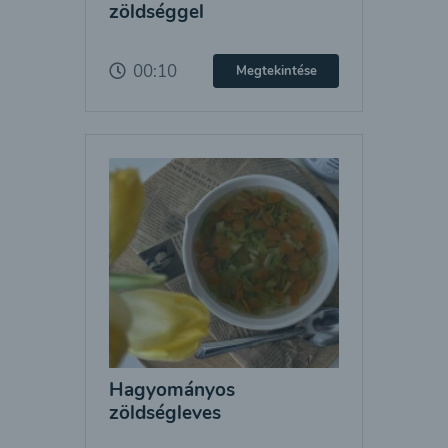
zöldséggel
00:10
Megtekintése
Hagyományos
zöldségleves