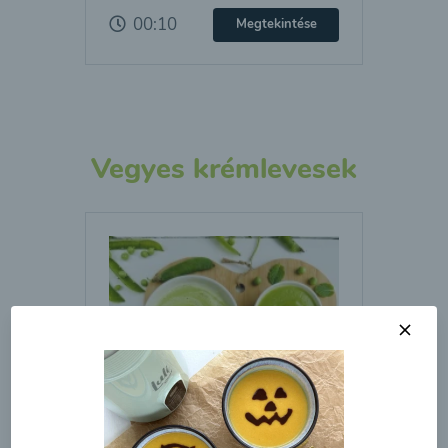
00:10
Megtekintése
Vegyes krémlevesek