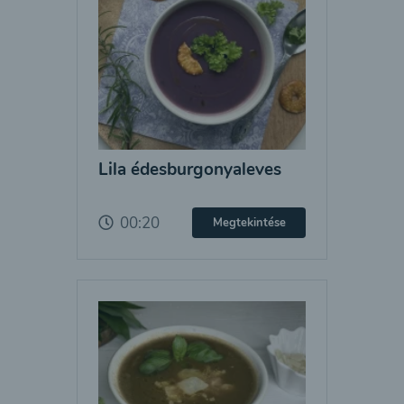
Lila édesburgonyaleves
00:20
Megtekintése