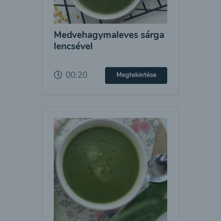
Medvehagymaleves sárga
lencsével
00:20
Megtekintése