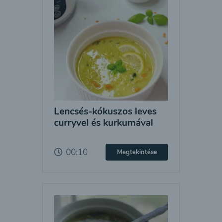
Lencsés-kókuszos leves
curryvel és kurkumával
00:10
Megtekintése