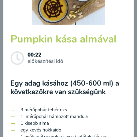
Borsóleves mentával
00:20
Megtekintése
Pumpkin kása almával
00:22
előkészítési idő
Egy adag kásához (450-600 ml) a
következőkre van szükségünk
Feliratkozás a hírlevélre
3 mérőpohár fehér rizs
1 mérőpohár hámozott mandula
A hírlevélre való feliratkozásom elküldésével
Brokkolileves
1 kisebb alma
hozzájárulok a személyes adatok
egy kevés hokkaido
1 evőkanál pumpkin spice (sütőtök) fűszer