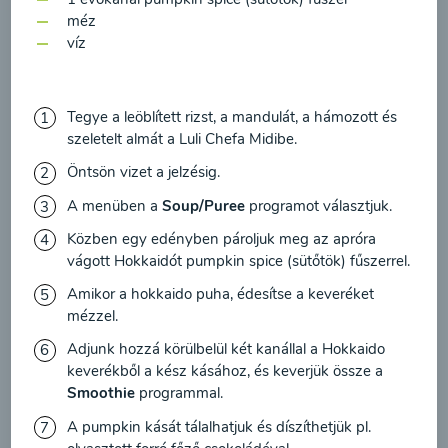
feldolgozásához a hírlevél küldése céljából, és
00:20
Megtekintése
méz
megerősítem, hogy elolvastam
az adatvédelmi
víz
irányelveket
és egyetértek velük.
Egyetértek
Tegye a leöblített rizst, a mandulát, a hámozott és
szeletelt almát a Luli Chefa Midibe.
Öntsön vizet a jelzésig.
A menüben a
Soup/Puree
programot választjuk.
Közben egy edényben pároljuk meg az apróra
vágott Hokkaidót pumpkin spice (sütőtök) fűszerrel.
Amikor a hokkaido puha, édesítse a keveréket
mézzel.
Cékla leves
paradicsommal és
Adjunk hozzá körülbelül két kanállal a Hokkaido
sárgarépával
keverékből a kész kásához, és keverjük össze a
Smoothie
programmal.
A pumpkin kását tálalhatjuk és díszíthetjük pl.
00:20
Megtekintése