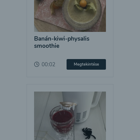
Banán-kiwi-physalis
smoothie
00:02
Megtekintése