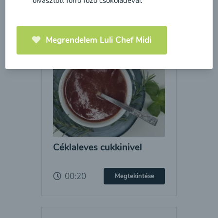
olvasztott forró főző csokoládéval.
Megrendelem Luli Chef Midi
Céklaleves cukkinivel
00:20
Megtekintése