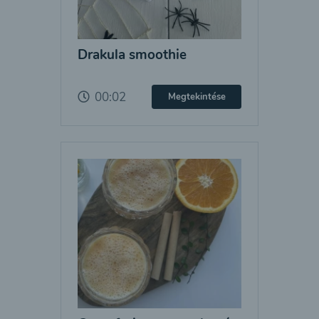
Drakula smoothie
00:02
Megtekintése