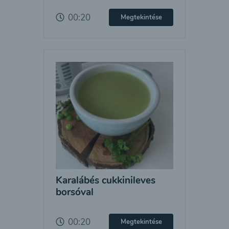
00:20
Megtekintése
Karalábés cukkinileves
borsóval
00:20
Megtekintése