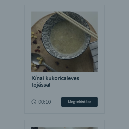
Kínai kukoricaleves
tojással
00:10
Megtekintése