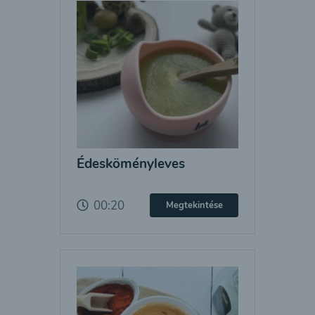
Édesköményleves
00:20
Megtekintése