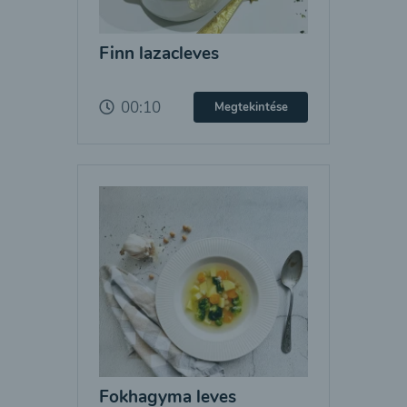
Finn lazacleves
00:10
Megtekintése
Fokhagyma leves