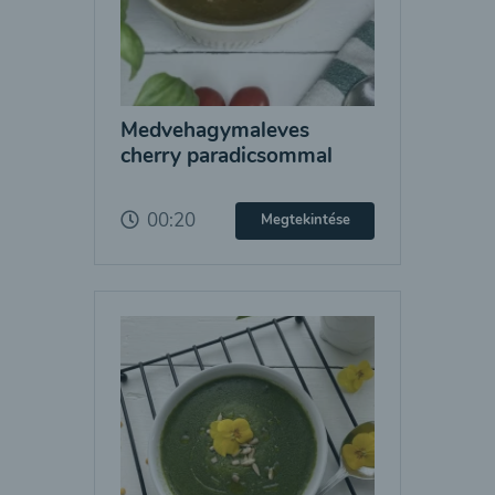
Medvehagymaleves
cherry paradicsommal
00:20
Megtekintése