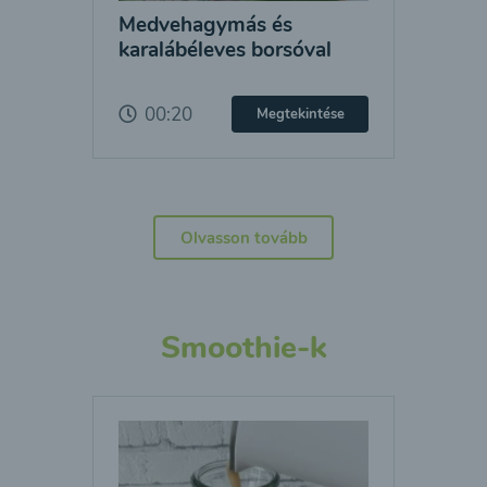
Medvehagymás és
karalábéleves borsóval
00:20
Megtekintése
Olvasson tovább
Smoothie-k