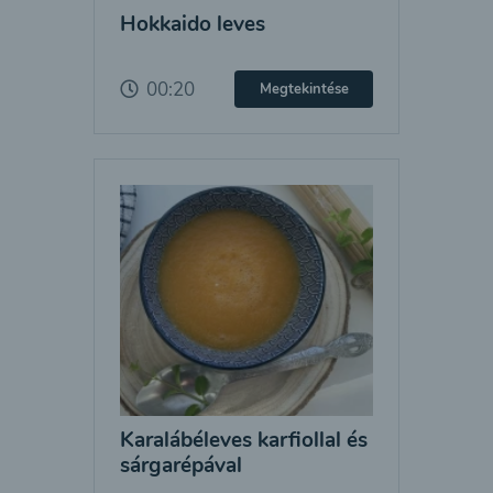
Hokkaido leves
00:20
Megtekintése
Karalábéleves karfiollal és
sárgarépával