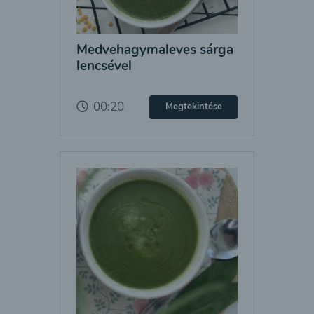
Medvehagymaleves sárga
lencsével
00:20
Megtekintése