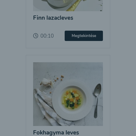
Finn lazacleves
00:10
Megtekintése
Fokhagyma leves