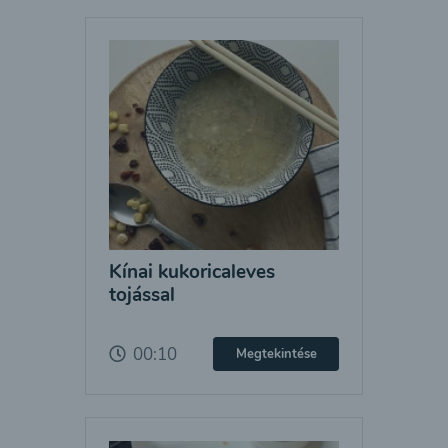
Kínai kukoricaleves
tojással
00:10
Megtekintése