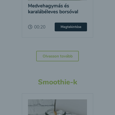
Medvehagymás és
karalábéleves borsóval
00:20
Megtekintése
Olvasson tovább
Smoothie-k