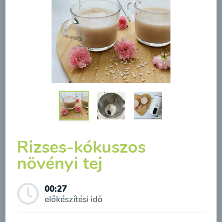
Borsóleves mentával
00:20
Megtekintése
Rizses-kókuszos
növényi tej
Feliratkozás a hírlevélre
00:27
A hírlevélre való feliratkozásom elküldésével
Brokkolileves
előkészítési idő
hozzájárulok a személyes adatok