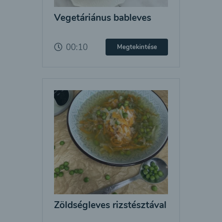
Vegetáriánus bableves
00:10
Megtekintése
Zöldségleves rizstésztával