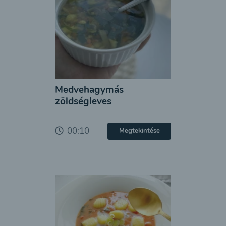
Medvehagymás
zöldségleves
00:10
Megtekintése