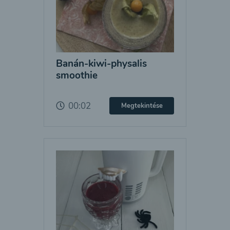
Banán-kiwi-physalis
smoothie
00:02
Megtekintése