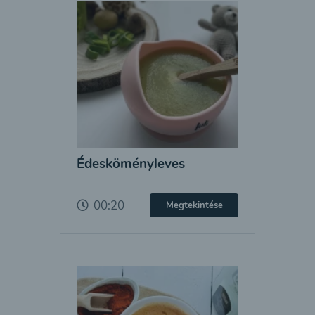
Édesköményleves
00:20
Megtekintése