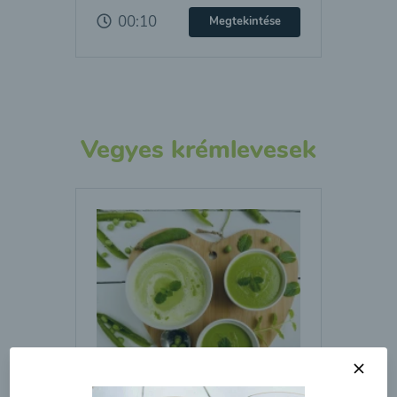
00:10
Megtekintése
Vegyes krémlevesek