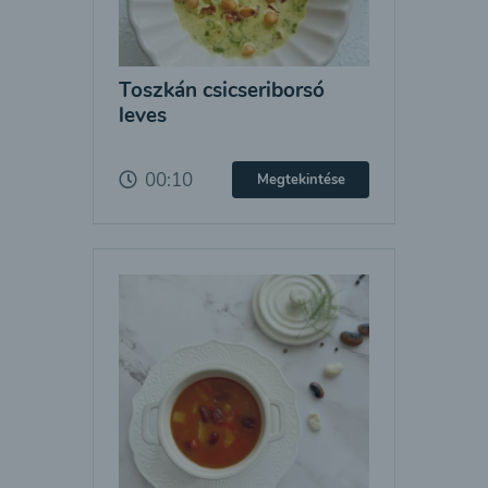
Toszkán csicseriborsó
leves
00:10
Megtekintése