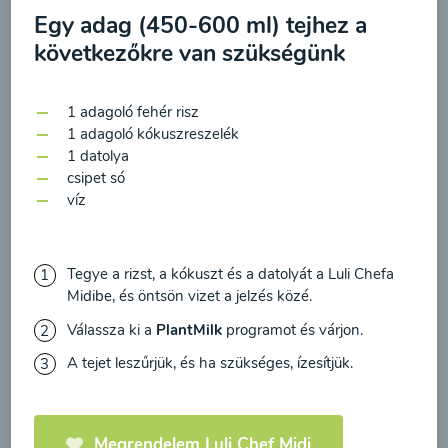
feldolgozásához a hírlevél küldése céljából, és
00:20
Megtekintése
Egy adag (450-600 ml) tejhez a
megerősítem, hogy elolvastam
az adatvédelmi
következőkre van szükségünk
irányelveket
és egyetértek velük.
Egyetértek
1 adagoló fehér risz
1 adagoló kókuszreszelék
1 datolya
csipet só
víz
Tegye a rizst, a kókuszt és a datolyát a Luli Chefa
Midibe, és öntsön vizet a jelzés közé.
Cékla leves
Válassza ki a
PlantMilk
programot és várjon.
paradicsommal és
A tejet leszűrjük, és ha szükséges, ízesítjük.
sárgarépával
00:20
Megtekintése
Megrendelem Luli Chef Midi