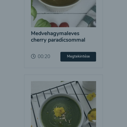
Medvehagymaleves
cherry paradicsommal
00:20
Megtekintése