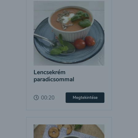
Lencsekrém
paradicsommal
00:20
Megtekintése