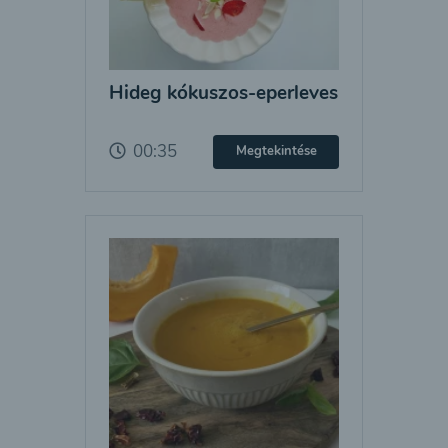
Hideg kókuszos-eperleves
00:35
Megtekintése