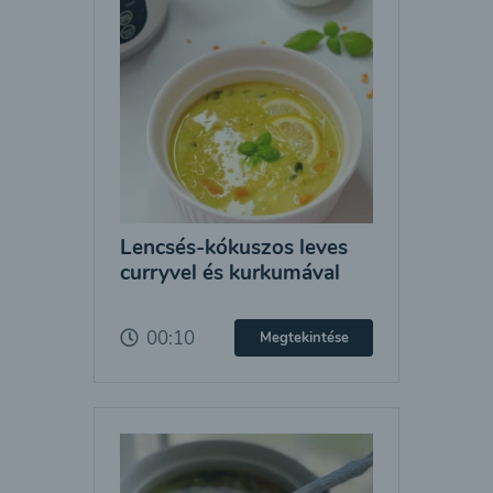
Lencsés-kókuszos leves
curryvel és kurkumával
00:10
Megtekintése