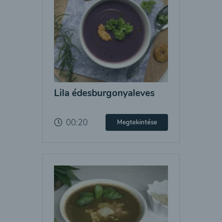
Lila édesburgonyaleves
00:20
Megtekintése