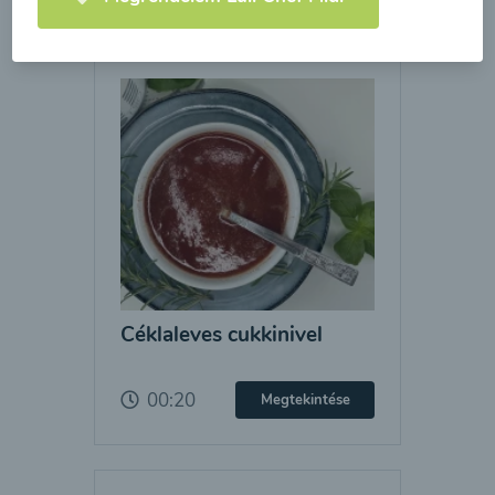
Céklaleves cukkinivel
00:20
Megtekintése