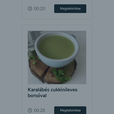
00:20
Megtekintése
Karalábés cukkinileves
borsóval
00:20
Megtekintése