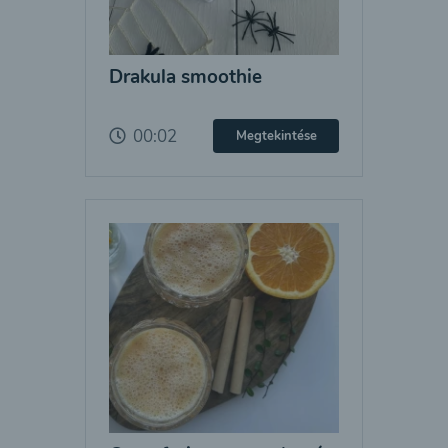
Drakula smoothie
00:02
Megtekintése