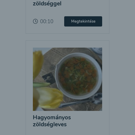
zöldséggel
00:10
Megtekintése
Hagyományos
zöldségleves