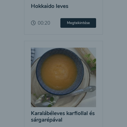
Hokkaido leves
00:20
Megtekintése
Karalábéleves karfiollal és
sárgarépával