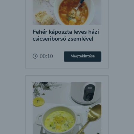
Fehér káposzta leves házi
csicseriborsó zsemlével
00:10
Megtekintése