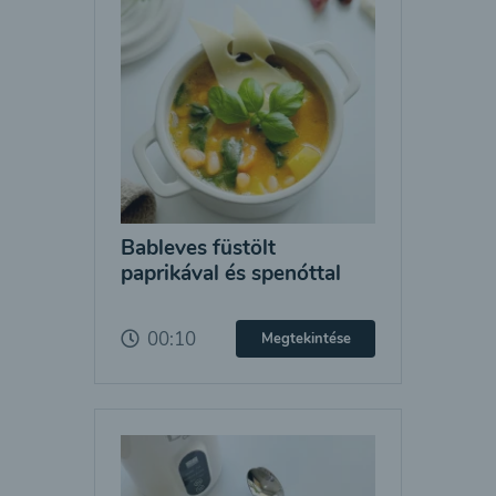
Bableves füstölt
paprikával és spenóttal
00:10
Megtekintése