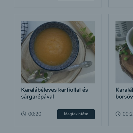
Karalábéleves karfiollal és
Karalá
sárgarépával
borsóv
00:20
00:
Megtekintése