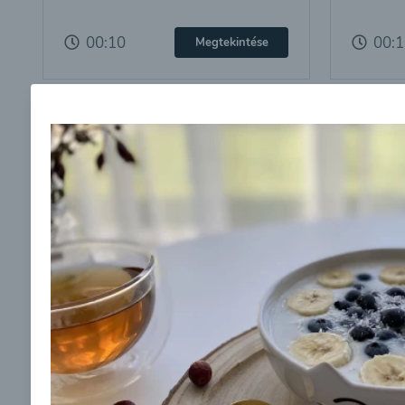
00:10
00:
Megtekintése
Vegetáriánus bableves
Zöldsé
Feliratkozás a hírlevélre
00:10
00:
Megtekintése
A hírlevélre való feliratkozásom elküldésével 