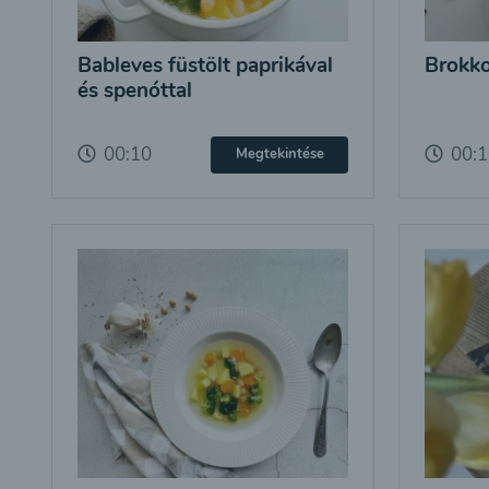
Bableves füstölt paprikával
Brokkol
és spenóttal
00:10
00:
Megtekintése