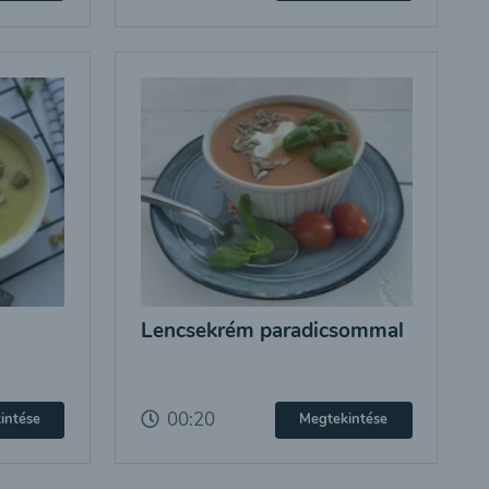
Lencsekrém paradicsommal
00:20
intése
Megtekintése