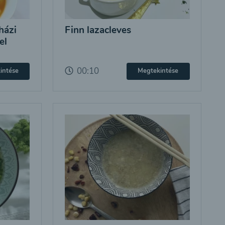
házi
Finn lazacleves
el
00:10
intése
Megtekintése