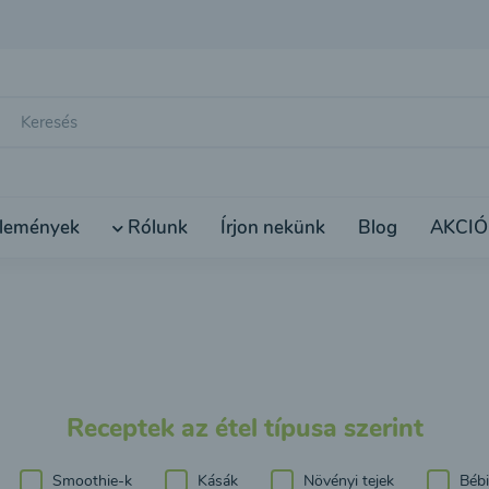
lemények
Rólunk
Írjon nekünk
Blog
AKCIÓ
Receptek az étel típusa szerint
Smoothie-k
Kásák
Növényi tejek
Bébi