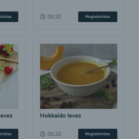
00:20
intése
Megtekintése
leves
Hokkaido leves
00:20
intése
Megtekintése