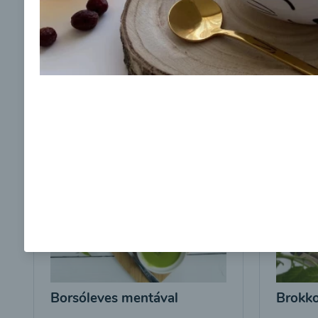
adatvédelmi irányelveket
és egyetértek velük.
Borsóleves mentával
Brokko