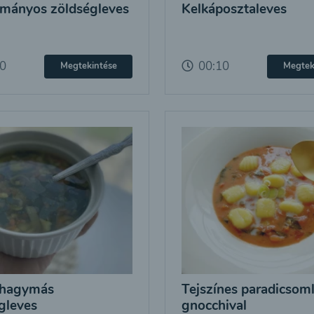
mányos zöldségleves
Kelkáposztaleves
10
00:10
Megtekintése
Megtek
hagymás
Tejszínes paradicsom
gleves
gnocchival