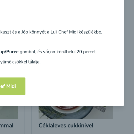
Egyetértek
kókuszt és a Jób könnyét a Luli Chef Midi készülékbe.
up/Puree
gombot, és várjon körülbelül 20 percet.
gyümölcsökkel tálalja.
ef Midi
ommal
Céklaleves cukkinivel