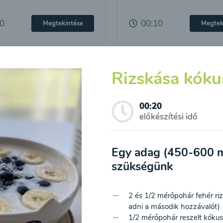
10
00:10
Megtekintése
Megtek
Rizskása kóku
00:20
előkészítési idő
Egy adag (450-600 m
szükségünk
gleves rizstésztával
2 és 1/2 mérőpohár fehér rizs
adni a második hozzávalót)
10
Megtekintése
1/2 mérőpohár reszelt kókus
hozzájárulok a személyes adatok feldolgozásához a hírlevél küldése 