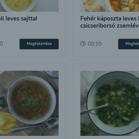
i leves sajttal
Fehér káposzta leves 
csicseriborsó zsemlév
10
00:10
Megtekintése
Megtek