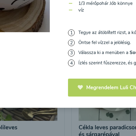
1/3 mérőpohár Jób könnye
víz
Tegye az átöblített rizst, a 
Vegyes krémlevesek
Öntse fel vízzel a jelölésig.
Válassza ki a menüben a
So
Ízlés szerint fűszerezze, és 
Megrendelem Luli Ch
lileves
Cékla leves paradics
és sárgarépával