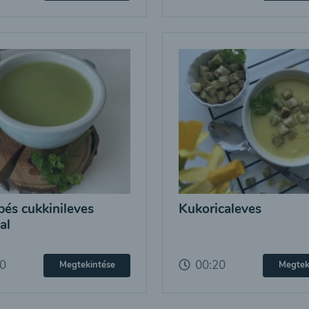
bés cukkinileves
Kukoricaleves
al
20
00:20
Megtekintése
Megtek