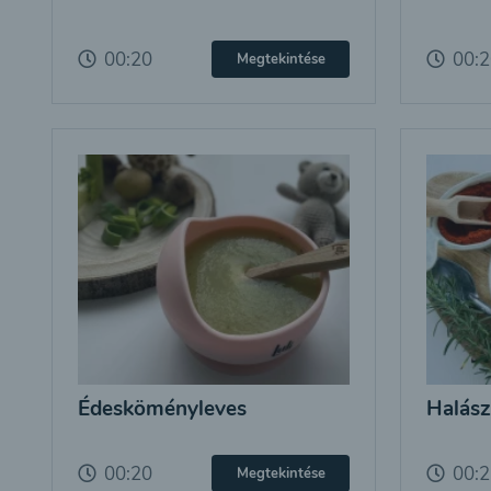
00:20
00:
Megtekintése
Édesköményleves
Halász
00:20
00:
Megtekintése