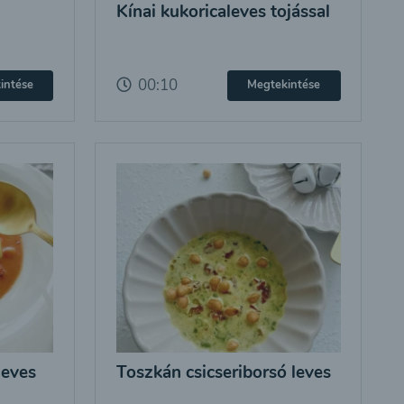
Kínai kukoricaleves tojással
00:10
intése
Megtekintése
leves
Toszkán csicseriborsó leves