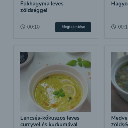
Fokhagyma leves
Hagyo
zöldséggel
00:10
00:
Megtekintése
Lencsés-kókuszos leves
Medve
curryvel és kurkumával
zöldsé