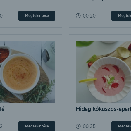
20
00:20
Megtekintése
Megtek
lé
Hideg kókuszos-eper
22
00:35
Megtekintése
Megtek