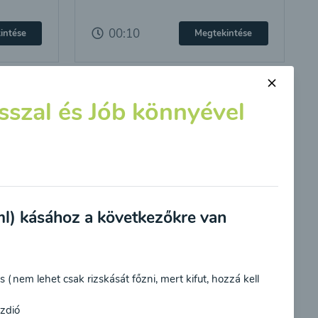
00:10
intése
Megtekintése
sszal és Jób könnyével
l) kásához a következőkre van
 (nem lehet csak rizskását főzni, mert kifut, hozzá kell
zdió
céljából, és megerősítem, hogy elolvastam
az