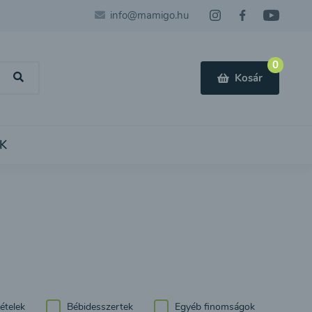
info@mamigo.hu
0
Kosár
K
ételek
Bébidesszertek
Egyéb finomságok