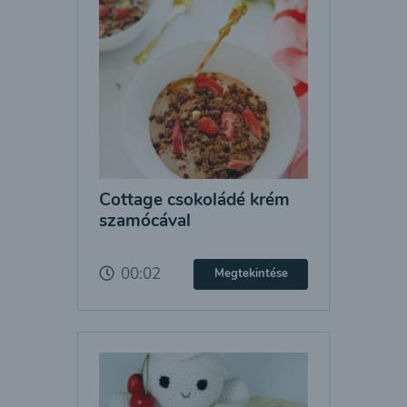
Cottage csokoládé krém
szamócával
00:02
Megtekintése