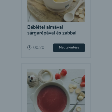
Bébiétel almával
sárgarépával és zabbal
00:20
Megtekintése