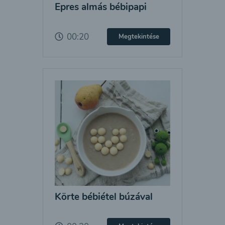
Epres almás bébipapi
00:20
Megtekintése
Körte bébiétel búzával