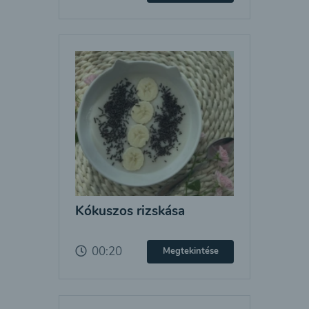
Kókuszos rizskása
00:20
Megtekintése