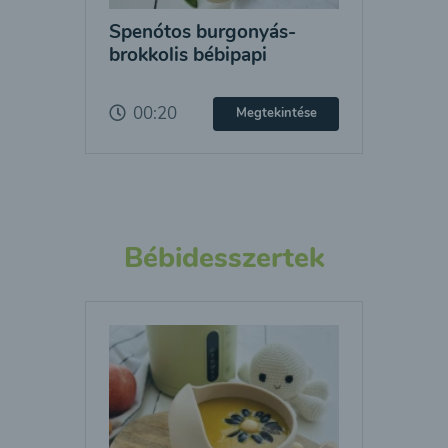
Spenótos burgonyás-
brokkolis bébipapi
00:20
Megtekintése
Bébidesszertek