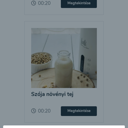
00:20
Megtekintése
Szója növényi tej
00:20
Megtekintése