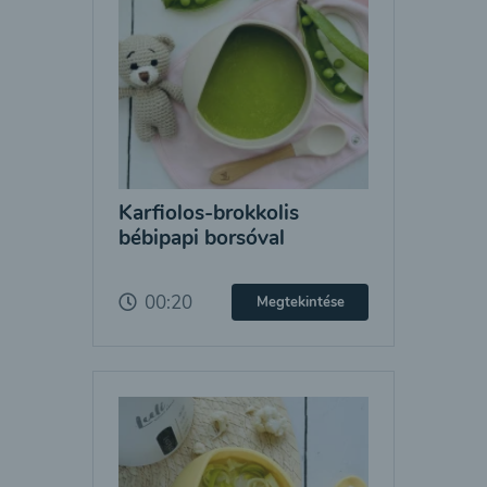
Karfiolos-brokkolis
bébipapi borsóval
00:20
Megtekintése