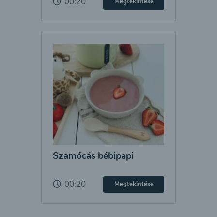
00:20
Megtekintése
Szamócás bébipapi
00:20
Megtekintése