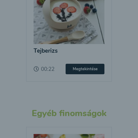
Tejberizs
00:22
Megtekintése
Egyéb finomságok