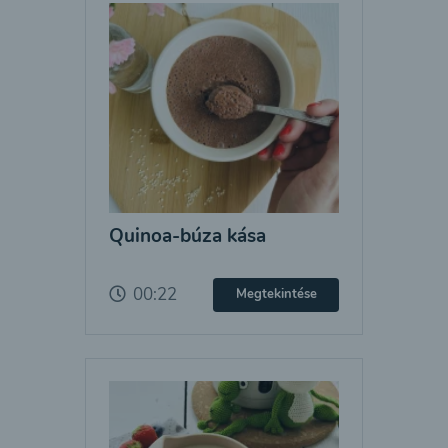
Quinoa-búza kása
00:22
Megtekintése