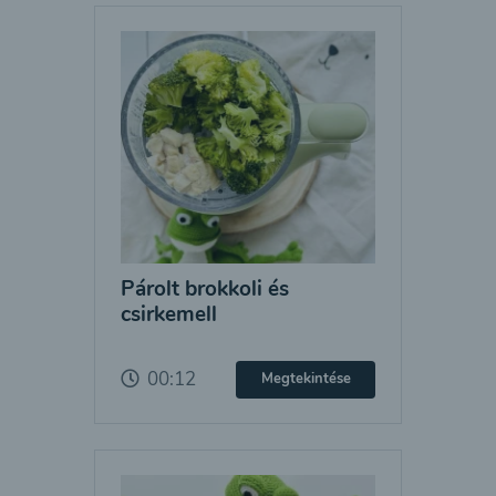
Párolt brokkoli és
csirkemell
00:12
Megtekintése