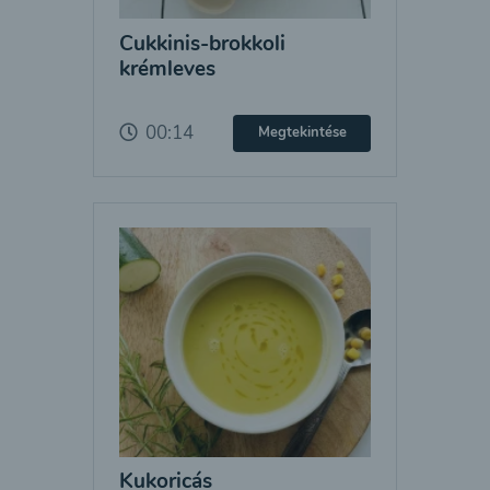
Cukkinis-brokkoli
krémleves
00:14
Megtekintése
Kukoricás