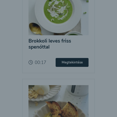
Brokkoli leves friss
spenóttal
00:17
Megtekintése