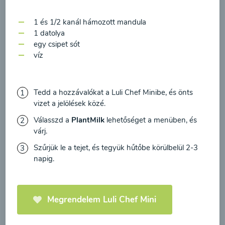
feldolgozásához a hírlevél küldése céljából, és
Bébiételek
megerősítem, hogy elolvastam
az adatvédelmi
1 és 1/2 kanál hámozott mandula
irányelveket
és egyetértek velük.
1 datolya
egy csipet sót
Egyetértek
víz
Tedd a hozzávalókat a Luli Chef Minibe, és önts
vizet a jelölések közé.
Válasszd a
PlantMilk
lehetőséget a menüben, és
várj.
Szűrjük le a tejet, és tegyük hűtőbe körülbelül 2-3
Borsó köret cukkinivel és
napig.
sárgarépával
00:20
Megtekintése
Megrendelem Luli Chef Mini