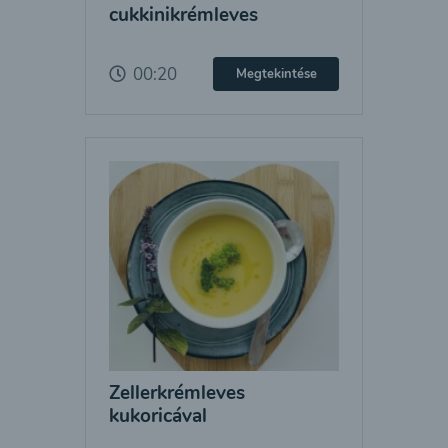
cukkinikrémleves
00:20
Megtekintése
Zellerkrémleves
kukoricával