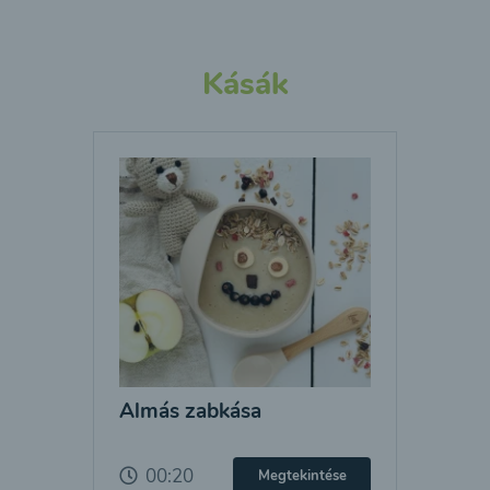
Kásák
Almás zabkása
00:20
Megtekintése