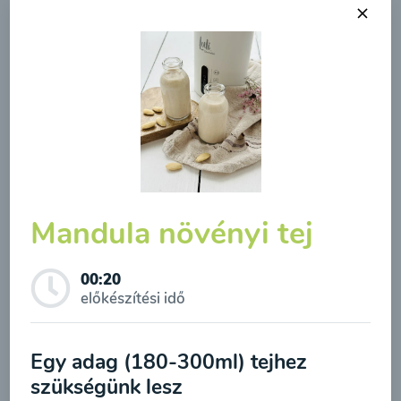
Mandula növényi tej
Zab növényi tej
00:20
00:20
Megtekintése
előkészítési idő
Feliratkozás a hírlevélre
A hírlevélre való feliratkozásom elküldésével
Egy adag (180-300ml) tejhez
hozzájárulok a személyes adatok
szükségünk lesz