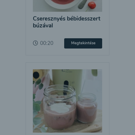
Cseresznyés bébidesszert
búzával
00:20
Megtekintése