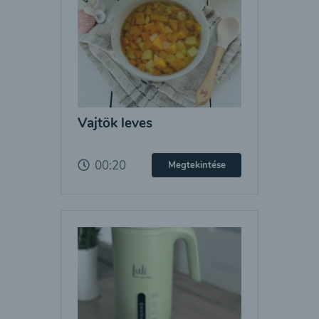
Vajtök leves
00:20
Megtekintése