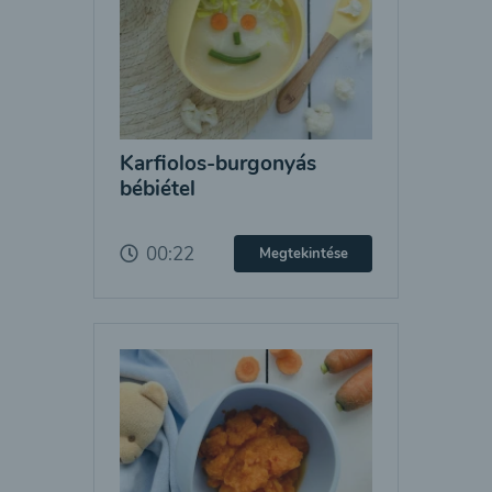
Karfiolos-burgonyás
bébiétel
00:22
Megtekintése