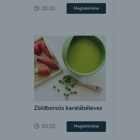
00:20
Megtekintése
Zöldborsós karalábéleves
00:20
Megtekintése