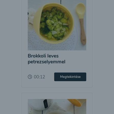
Brokkoli leves
petrezselyemmel
00:12
Megtekintése