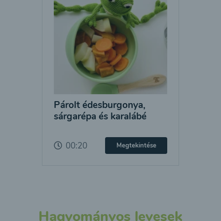
Párolt édesburgonya,
sárgarépa és karalábé
00:20
Megtekintése
Hagyományos levesek