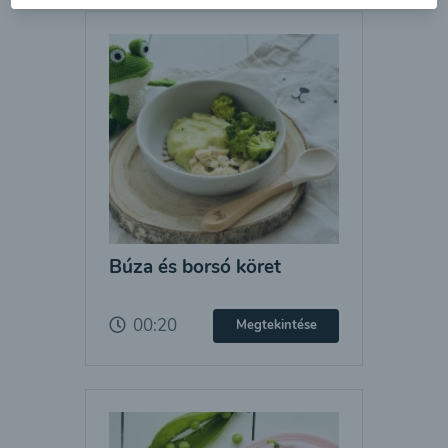
Búza és borsó köret
00:20
Megtekintése