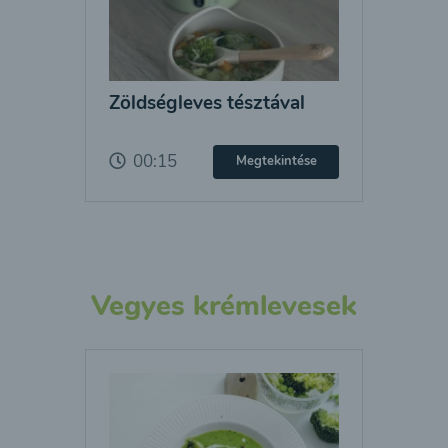
Zöldségleves tésztával
00:15
Megtekintése
Vegyes krémlevesek