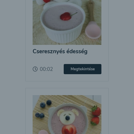
Cseresznyés édesség
00:02
Megtekintése