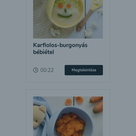
Karfiolos-burgonyás
bébiétel
00:22
Megtekintése