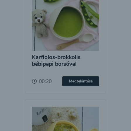
Karfiolos-brokkolis
bébipapi borsóval
00:20
Megtekintése