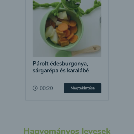
Párolt édesburgonya,
sárgarépa és karalábé
00:20
Megtekintése
Hagyományos levesek