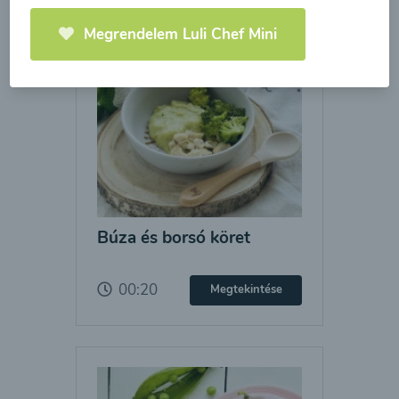
Megrendelem Luli Chef Mini
Búza és borsó köret
00:20
Megtekintése