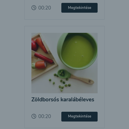
00:20
Megtekintése
Zöldborsós karalábéleves
00:20
Megtekintése