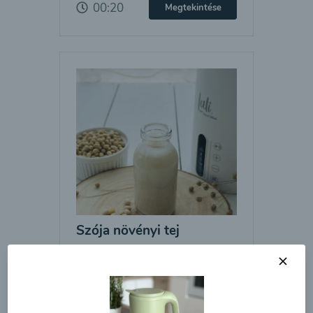
00:20
Megtekintése
Szója növényi tej
00:20
Megtekintése