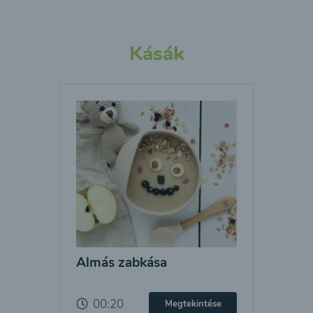
Kásák
Almás zabkása
00:20
Megtekintése