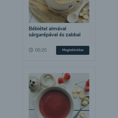
Bébiétel almával
sárgarépával és zabbal
00:20
Megtekintése