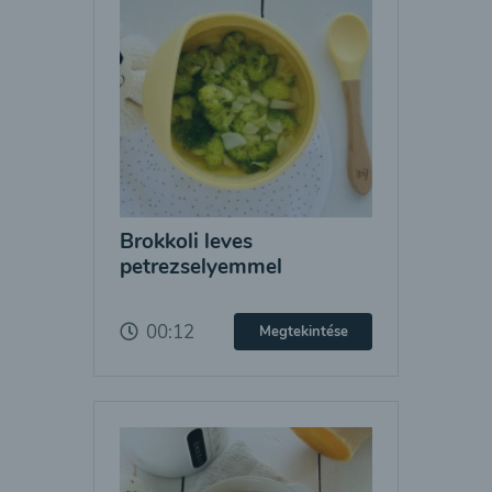
Brokkoli leves
petrezselyemmel
00:12
Megtekintése