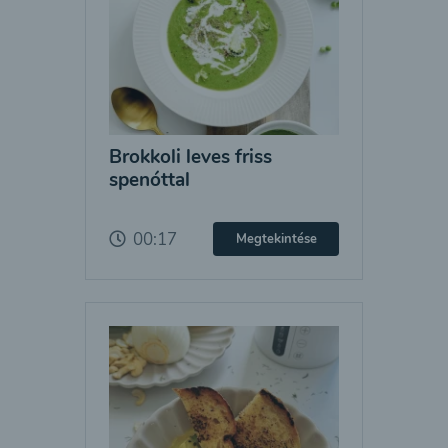
Brokkoli leves friss
spenóttal
00:17
Megtekintése