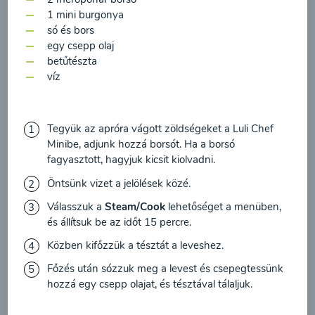
feldolgozásához a hírlevél küldése céljából, és
Bébiételek
1 mini burgonya
megerősítem, hogy elolvastam
az adatvédelmi
só és bors
irányelveket
és egyetértek velük.
egy csepp olaj
betűtészta
Egyetértek
víz
Tegyük az apróra vágott zöldségeket a Luli Chef
Minibe, adjunk hozzá borsót. Ha a borsó
fagyasztott, hagyjuk kicsit kiolvadni.
Öntsünk vizet a jelölések közé.
Válasszuk a
Steam/Cook
lehetőséget a menüben,
Borsó köret cukkinivel és
és állítsuk be az időt 15 percre.
sárgarépával
Közben kifőzzük a tésztát a leveshez.
Főzés után sózzuk meg a levest és csepegtessünk
00:20
Megtekintése
hozzá egy csepp olajat, és tésztával tálaljuk.