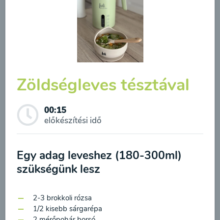
Zöldségleves tésztával
00:15
előkészítési idő
Zab növényi tej
Egy adag leveshez (180-300ml)
00:20
Megtekintése
Feliratkozás a hírlevélre
szükségünk lesz
A hírlevélre való feliratkozásom elküldésével
2-3 brokkoli rózsa
hozzájárulok a személyes adatok
1/2 kisebb sárgarépa
2 mérőpohár borsó