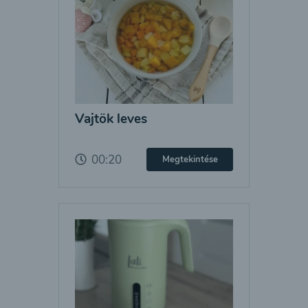
Vajtök leves
00:20
Megtekintése