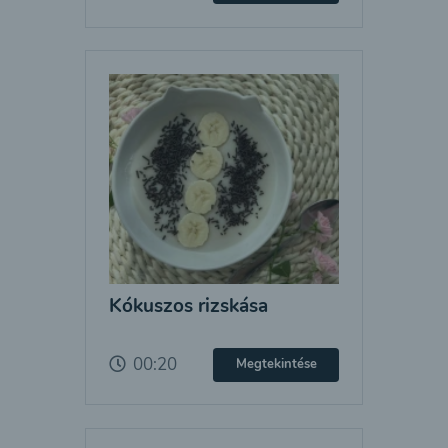
Kókuszos rizskása
00:20
Megtekintése