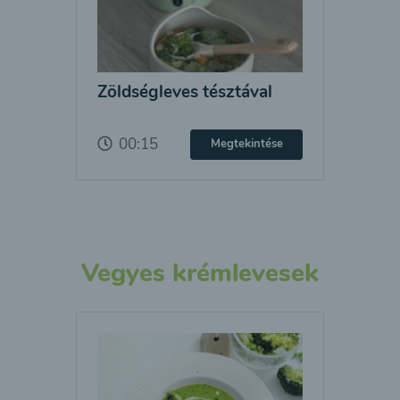
Zöldségleves tésztával
00:15
Megtekintése
Vegyes krémlevesek