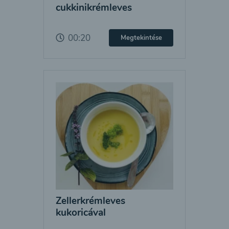
cukkinikrémleves
00:20
Megtekintése
Zellerkrémleves
kukoricával