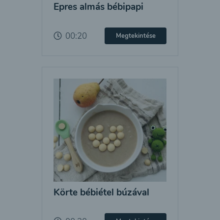
Epres almás bébipapi
00:20
Megtekintése
Körte bébiétel búzával