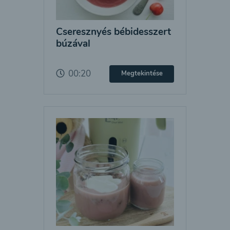
Cseresznyés bébidesszert
búzával
00:20
Megtekintése