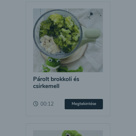
Párolt brokkoli és
csirkemell
00:12
Megtekintése