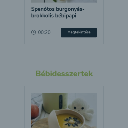
Spenótos burgonyás-
brokkolis bébipapi
00:20
Megtekintése
Bébidesszertek