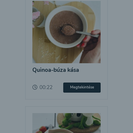
Quinoa-búza kása
00:22
Megtekintése