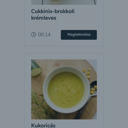
Cukkinis-brokkoli
krémleves
00:14
Megtekintése
Kukoricás