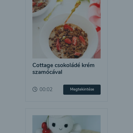
Cottage csokoládé krém
szamócával
00:02
Megtekintése