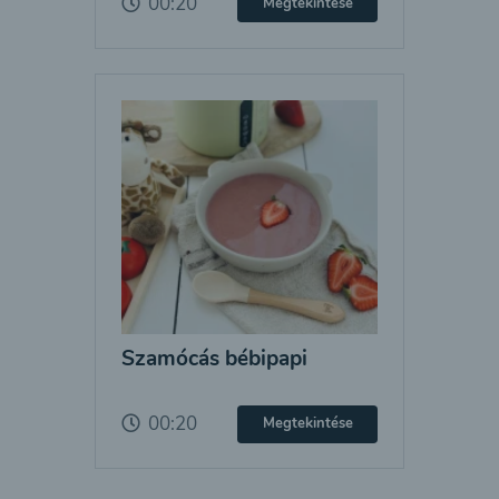
00:20
Megtekintése
Szamócás bébipapi
00:20
Megtekintése