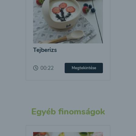
Tejberizs
00:22
Megtekintése
Egyéb finomságok