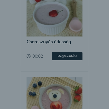
Cseresznyés édesség
00:02
Megtekintése