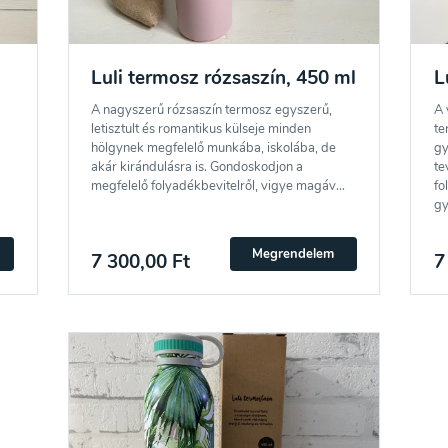
Luli termosz rózsaszín, 450 ml
L
A nagyszerű rózsaszín termosz egyszerű,
A 
letisztult és romantikus külseje minden
te
hölgynek megfelelő munkába, iskolába, de
gy
akár kirándulásra is. Gondoskodjon a
te
megfelelő folyadékbevitelről, vigye magáv...
fo
gy
Megrendelem
7 300,00 Ft
7