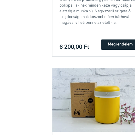
polippal, akinek minden keze vagy csápja
alatt ég a munka :-). Nagyszerű szigetelő
tulajdonságainak köszönhetően bárhová
magával viheti benne az ételt - a...
Megrendelem
6 200,00 Ft
Feliratkozás a hírlevélre