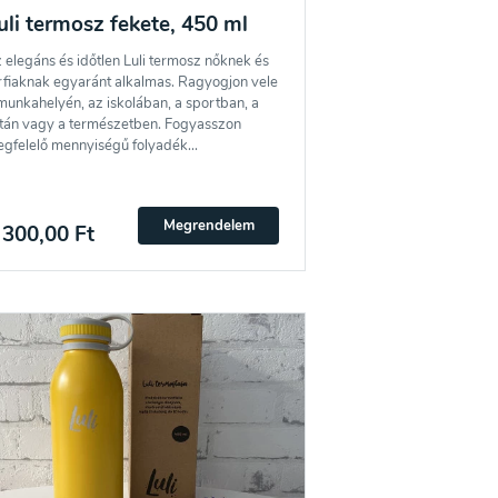
céljából, és megerősítem, hogy elolvastam
az
uli termosz fekete, 450 ml
 elegáns és időtlen Luli termosz nőknek és
rfiaknak egyaránt alkalmas. Ragyogjon vele
Egyetértek
munkahelyén, az iskolában, a sportban, a
tán vagy a természetben. Fogyasszon
gfelelő mennyiségű folyadék...
Megrendelem
 300,00 Ft