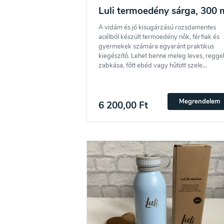
A hírlevélre való feliratkozásom elküldésével 
Luli termoedény sárga, 300 
adatvédelmi irányelveket
és egyetértek velük.
A vidám és jó kisugárzású rozsdamentes
acélból készült termoedény nők, férfiak és
gyermekek számára egyaránt praktikus
kiegészítő. Lehet benne meleg leves, reggel
zabkása, főtt ebéd vagy hűtött szele...
Megrendelem
6 200,00 Ft