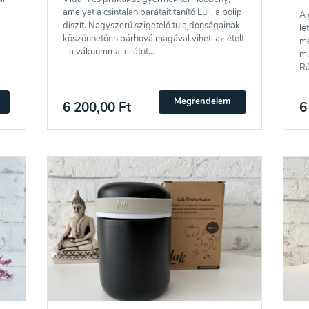
amelyet a csintalan barátait tanító Luli, a polip
A 
díszít. Nagyszerű szigetelő tulajdonságainak
le
köszönhetően bárhová magával viheti az ételt
me
- a vákuummal ellátot...
mu
Rá
Megrendelem
6 200,00 Ft
6