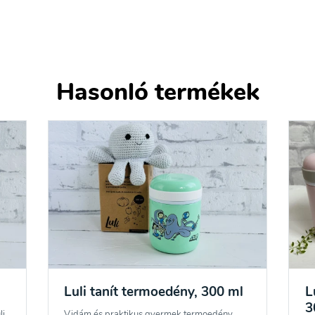
Hasonló termékek
Luli tanít termoedény, 300 ml
L
3
li
Vidám és praktikus gyermek termoedény,