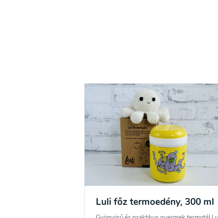
Luli főz termoedény, 300 ml
Gyönyörű és praktikus gyermek termotál Lu