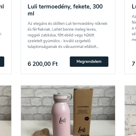
hozzájárulok a személyes adatok feldolgozásához a hírlevél küldése 
ml
Luli termoedény, fekete, 300
L
ml
Az
fé
Az elegáns és időtlen Luli termoedény nőknek
a 
és férfiaknak. Lehet benne meleg leves,
i
sé
reggeli zabkása, főtt ebéd vagy hűtött
me
szeletelt gyümölcs - kiváló szigetelő
tulajdonságainak és vákuummal ellátott...
Megrendelem
6 200,00 Ft
7