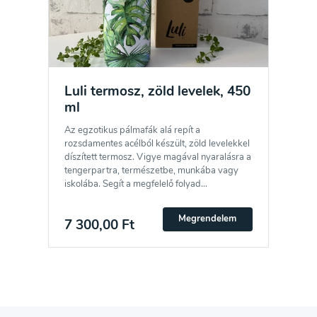
Luli termosz, zöld levelek, 450
ml
Az egzotikus pálmafák alá repít a
rozsdamentes acélból készült, zöld levelekkel
díszített termosz. Vigye magával nyaralásra a
tengerpartra, természetbe, munkába vagy
iskolába. Segít a megfelelő folyad...
Megrendelem
7 300,00 Ft