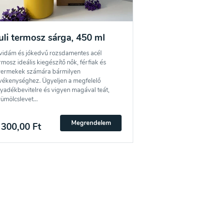
uli termosz sárga, 450 ml
vidám és jókedvű rozsdamentes acél
rmosz ideális kiegészítő nők, férfiak és
ermekek számára bármilyen
vékenységhez. Ügyeljen a megfelelő
lyadékbevitelre és vigyen magával teát,
ümölcslevet...
Megrendelem
 300,00 Ft