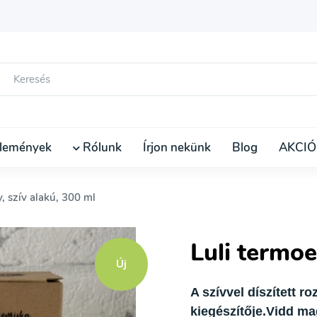
lemények
Rólunk
Írjon nekünk
Blog
AKCIÓ
, szív alakú, 300 ml
Luli termoe
Új
A szívvel díszített 
kiegészítője.
Vidd mag