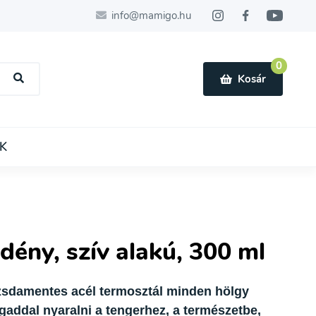
info@mamigo.hu
0
Kosár
K
dény, szív alakú, 300 ml
rozsdamentes acél termosztál minden hölgy
addal nyaralni a tengerhez, a természetbe,