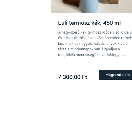
Luli termosz kék, 450 ml
A nagyszerű kék termosz időtlen, sokoldalú
és letisztult külsejének köszönhetően remek
kicsiknek és nagyok, fiúk és lányok kiváló
társa a mindennapokban. Ügyeljen a
megfelelő mennyiségű folyadékfogyas...
Megrendelem
7 300,00 Ft