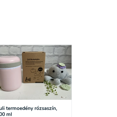
uli termoedény rózsaszín,
00 ml