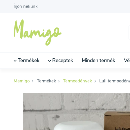
Írjon nekünk
Termékek
Receptek
Minden termék
Vé
Mamigo
Termékek
Termoedények
Luli termoedény