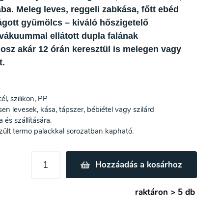
a. Meleg leves, reggeli zabkása, főtt ebéd
ágott gyümölcs – kiváló hőszigetelő
vákuummal ellátott dupla falának
osz akár 12 órán keresztül is melegen vagy
t.
l, szilikon, PP
en levesek, kása, tápszer, bébiétel vagy szilárd
 és szállítására.
ült termo palackkal sorozatban kapható.
Hozzáadás a kosárhoz
raktáron > 5 db