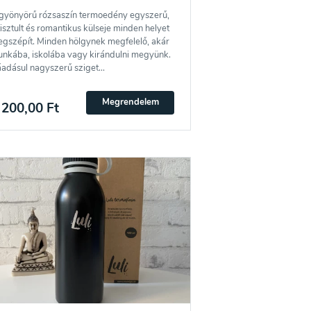
gyönyörű rózsaszín termoedény egyszerű,
tisztult és romantikus külseje minden helyet
gszépít. Minden hölgynek megfelelő, akár
nkába, iskolába vagy kirándulni megyünk.
adásul nagyszerű sziget...
Megrendelem
 200,00 Ft