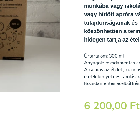
munkába vagy iskoláb
vagy hűtött apróra v
tulajdonságainak és 
köszönhetően a term
hidegen tartja az étel
Űrtartalom: 300 ml
Anyagok: rozsdamentes acé
Alkalmas az ételek, különös
ételek kényelmes tárolására
Rozsdamentes acélból kész
6 200,00 Ft